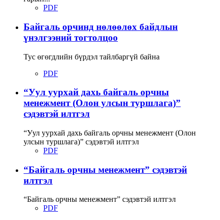
PDF
Байгаль орчинд нөлөөлөх байдлын
үнэлгээний тогтолцоо
Тус өгөгдлийн бүрдэл тайлбаргүй байна
PDF
“Уул уурхай дахь байгаль орчны
менежмент (Олон улсын туршлага)”
сэдэвтэй илтгэл
“Уул уурхай дахь байгаль орчны менежмент (Олон
улсын туршлага)” сэдэвтэй илтгэл
PDF
“Байгаль орчны менежмент” сэдэвтэй
илтгэл
“Байгаль орчны менежмент” сэдэвтэй илтгэл
PDF