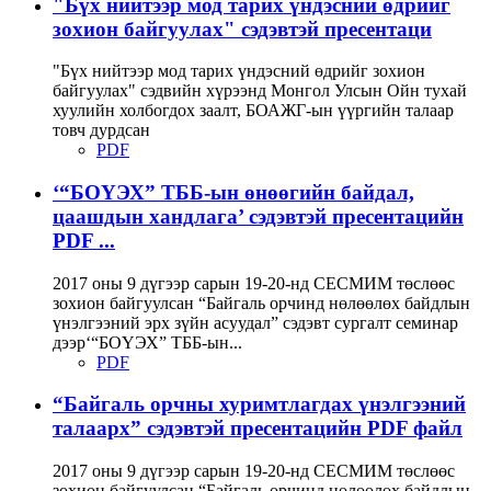
"Бүх нийтээр мод тарих үндэсний өдрийг
зохион байгуулах" сэдэвтэй пресентаци
"Бүх нийтээр мод тарих үндэсний өдрийг зохион
байгуулах" сэдвийн хүрээнд Монгол Улсын Ойн тухай
хуулийн холбогдох заалт, БОАЖГ-ын үүргийн талаар
товч дурдсан
PDF
‘“БОҮЭХ” ТББ-ын өнөөгийн байдал,
цаашдын хандлага’ сэдэвтэй пресентацийн
PDF ...
2017 оны 9 дүгээр сарын 19-20-нд СЕСМИМ төслөөс
зохион байгуулсан “Байгаль орчинд нөлөөлөх байдлын
үнэлгээний эрх зүйн асуудал” сэдэвт сургалт семинар
дээр‘“БОҮЭХ” ТББ-ын...
PDF
“Байгаль орчны хуpимтлагдах үнэлгээний
талаарх” сэдэвтэй пресентацийн PDF файл
2017 оны 9 дүгээр сарын 19-20-нд СЕСМИМ төслөөс
зохион байгуулсан “Байгаль орчинд нөлөөлөх байдлын