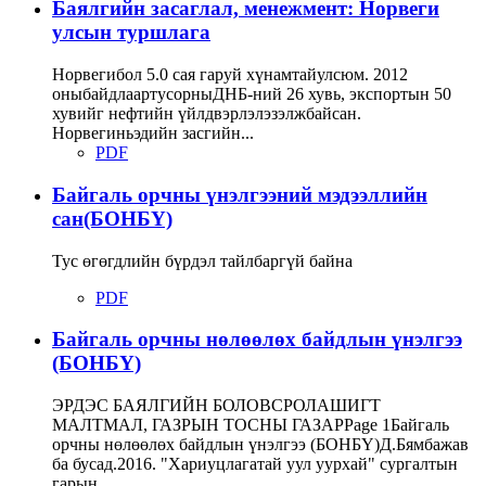
Баялгийн засаглал, менежмент: Норвеги
улсын туршлага
Норвегибол 5.0 сая гаруй хүнамтайулсюм. 2012
оныбайдлаартусорныДНБ-ний 26 хувь, экспортын 50
хувийг нефтийн үйлдвэрлэлэзэлжбайсан.
Норвегиньэдийн засгийн...
PDF
Байгаль орчны үнэлгээний мэдээллийн
сан(БОНБҮ)
Тус өгөгдлийн бүрдэл тайлбаргүй байна
PDF
Байгаль орчны нөлөөлөх байдлын үнэлгээ
(БОНБҮ)
ЭРДЭС БАЯЛГИЙН БОЛОВСРОЛАШИГТ
МАЛТМАЛ, ГАЗРЫН ТОСНЫ ГАЗАРPage 1Байгаль
орчны нөлөөлөх байдлын үнэлгээ (БОНБҮ)Д.Бямбажав
ба бусад.2016. "Хариуцлагатай уул уурхай" сургалтын
гарын...