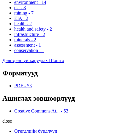
environment
-
14
eia
-
8
mining
-
7
EIA
-
2
health
-
2
health and safety
-
2
infrastructure
-
2
minerals
-
2
assessment
-
1
conservation
-
1
Дэлгэрэнгүй харуулах Шошго
Форматууд
PDF
-
53
Ашиглах зөвшөөрлүүд
Creative Commons At...
-
53
close
Өгөгдлийн бүрдлүүд