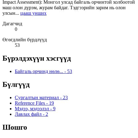
Impact Assessment): Монгол улсад байгаль орчинтой холбоотой
маш олон дүрэм, журам байдаг. Тэдгээрийн зарим нь олон
улсын...
цааш унших
Дагагчид
0
Өгөгдлийн бүрдлүүд
53
Бүрэлдэхүүн хэсгүүд
Байгаль орчинд нөлө...
-
53
Бүлгүүд
Сургалтын материал
-
23
Reference Files
-
19
Мэдээ, мэдээлэл
-
9
Лавлах файл
-
2
Шошго