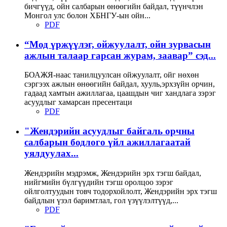
бичгүүд, ойн салбарын өнөөгийн байдал, түүнчлэн
Монгол улс болон ХБНГУ-ын ойн...
PDF
“Мод үржүүлэг, ойжуулалт, ойн зурвасын
ажлын талаар гарсан журам, заавар” сэд...
БОАЖЯ-наас танилцуулсан ойжуулалт, ойг нөхөн
сэргээх ажлын өнөөгийн байдал, хууль,эрхзүйн орчин,
гадаад хамтын ажиллагаа, цаашдын чиг хандлага зэрэг
асуудлыг хамарсан пресентаци
PDF
"Жендэрийн асуудлыг байгаль орчны
салбарын бодлого үйл ажиллагаатай
уялдуулах...
Жендэрийн мэдрэмж, Жендэрийн эрх тэгш байдал,
нийгмийн бүлгүүдийн тэгш оролцоо зэрэг
ойлголтуудын товч тодорхойлолт, Жендэрийн эрх тэгш
байдлын үзэл баримтлал, гол үзүүлэлтүүд,...
PDF