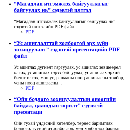
“Магадлан итгэмжлэх байгууллагыг
байгуулах нь” сэдэвтэй илтгэл
“Магадлан итгэмжлэх байгууллагыг байгуулах нь”
сэдэвтэй илтгэлийн PDF файл
PDF
“Ус ашиглалттай холбоотой эрх зүйн
зохицуулалт” сэдэвтэй пресентацийн PDF
файл
Ус ашиглах дүгнэлт гаргуулах, ус ашиглах зөвшөөрөл
олгох, ус ашиглах гэрээ байгуулах, ус ашиглах эрхий
бичиг олгох, мөн ус, рашааны нөөц ашигласны төлбөр,
усны нөөц ашигласны...
PDF
“Ойн бодлого зохицуулалтын өнөөгийн
байдал, цаашдын зорилт” сэдэвтэй
пресентаци
Ойн тухай үндэсний хөтөлбөр, төрөөс баримтлах
бодлого, түүний ач холбогдол, мөн холбогдох баримт