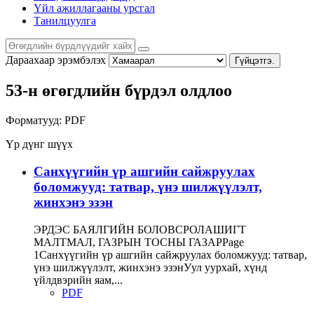
Үйл ажиллагааны урсгал
Танилцуулга
Дараахаар эрэмбэлэх
Гүйцэтгэ.
53-н өгөгдлийн бүрдэл олдлоо
Форматууд:
PDF
Үр дүнг шүүх
Санхүүгийн үр ашгийн сайжруулах
боломжууд: татвар, үнэ шилжүүлэлт,
жинхэнэ эзэн
ЭРДЭС БАЯЛГИЙН БОЛОВСРОЛАШИГТ
МАЛТМАЛ, ГАЗРЫН ТОСНЫ ГАЗАРPage
1Санхүүгийн үр ашгийн сайжруулах боломжууд: татвар,
үнэ шилжүүлэлт, жинхэнэ эзэнУул уурхай, хүнд
үйлдвэрийн яам,...
PDF