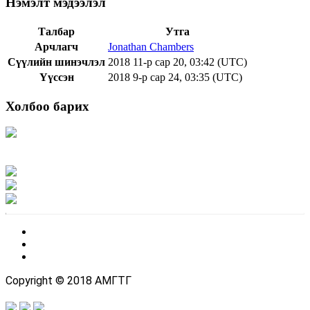
Нэмэлт мэдээлэл
Талбар
Утга
Арчлагч
Jonathan Chambers
Сүүлийн шинэчлэл
2018 11-р сар 20, 03:42 (UTC)
Үүссэн
2018 9-р сар 24, 03:35 (UTC)
Холбоо барих
Хаяг: Ашигт малтмал, газрын тосны газар, Монгол Улс, Улаанбаатар хот
15170, Чингэлтэй дүүрэг, Барилгачдын талбай-3, Засгийн газрын XII байр,
баруун жигүүр
Факс: 976-11-310370
Вэб админ: 976-51-263915
Цахим шуудан: info@mrpam.gov.mn
Copyright © 2018 АМГТГ