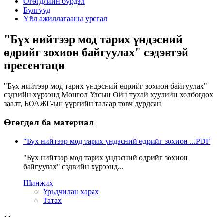
Өгөгдлийн бүрдэл
Бүлгүүд
Үйл ажиллагааны урсгал
"Бүх нийтээр мод тарих үндэсний
өдрийг зохион байгуулах" сэдэвтэй
пресентаци
"Бүх нийтээр мод тарих үндэсний өдрийг зохион байгуулах"
сэдвийн хүрээнд Монгол Улсын Ойн тухай хуулийн холбогдох
заалт, БОАЖГ-ын үүргийн талаар товч дурдсан
Өгөгдөл ба материал
"Бүх нийтээр мод тарих үндэсний өдрийг зохион ...
PDF
"Бүх нийтээр мод тарих үндэсний өдрийг зохион
байгуулах" сэдвийн хүрээнд...
Шинжих
Урьдчилан харах
Татах