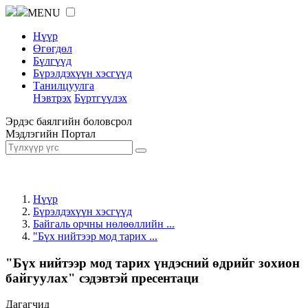
MENU
Нүүр
Өгөгдөл
Бүлгүүд
Бүрэлдэхүүн хэсгүүд
Танилцуулга
Нэвтрэх
Бүртгүүлэх
Эрдэс баялгийн боловсрол
Мэдлэгийн Портал
Нүүр
Бүрэлдэхүүн хэсгүүд
Байгаль орчны нөлөөллийн ...
"Бүх нийтээр мод тарих ...
"Бүх нийтээр мод тарих үндэсний өдрийг зохион
байгуулах" сэдэвтэй пресентаци
Дагагчид