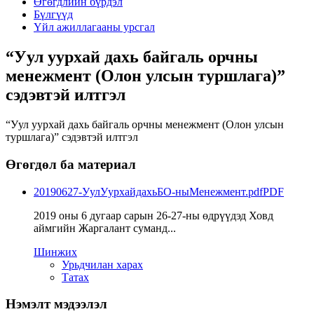
Өгөгдлийн бүрдэл
Бүлгүүд
Үйл ажиллагааны урсгал
“Уул уурхай дахь байгаль орчны
менежмент (Олон улсын туршлага)”
сэдэвтэй илтгэл
“Уул уурхай дахь байгаль орчны менежмент (Олон улсын
туршлага)” сэдэвтэй илтгэл
Өгөгдөл ба материал
20190627-УулУурхайдахьБО-ныМенежмент.pdf
PDF
2019 оны 6 дугаар сарын 26-27-ны өдрүүдэд Ховд
аймгийн Жаргалант суманд...
Шинжих
Урьдчилан харах
Татах
Нэмэлт мэдээлэл