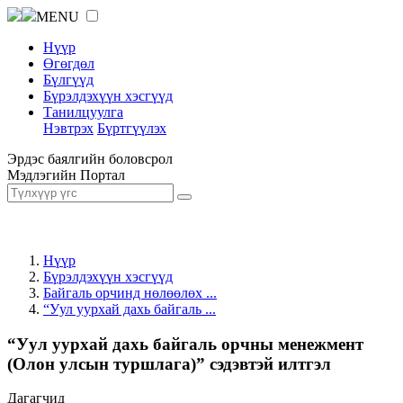
MENU
Нүүр
Өгөгдөл
Бүлгүүд
Бүрэлдэхүүн хэсгүүд
Танилцуулга
Нэвтрэх
Бүртгүүлэх
Эрдэс баялгийн боловсрол
Мэдлэгийн Портал
Нүүр
Бүрэлдэхүүн хэсгүүд
Байгаль орчинд нөлөөлөх ...
“Уул уурхай дахь байгаль ...
“Уул уурхай дахь байгаль орчны менежмент
(Олон улсын туршлага)” сэдэвтэй илтгэл
Дагагчид