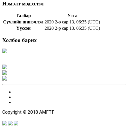
Нэмэлт мэдээлэл
Талбар
Утга
Сүүлийн шинэчлэл
2020 2-р сар 13, 06:35 (UTC)
Үүссэн
2020 2-р сар 13, 06:35 (UTC)
Холбоо барих
Хаяг: Ашигт малтмал, газрын тосны газар, Монгол Улс, Улаанбаатар хот
15170, Чингэлтэй дүүрэг, Барилгачдын талбай-3, Засгийн газрын XII байр,
баруун жигүүр
Факс: 976-11-310370
Вэб админ: 976-51-263915
Цахим шуудан: info@mrpam.gov.mn
Copyright © 2018 АМГТГ