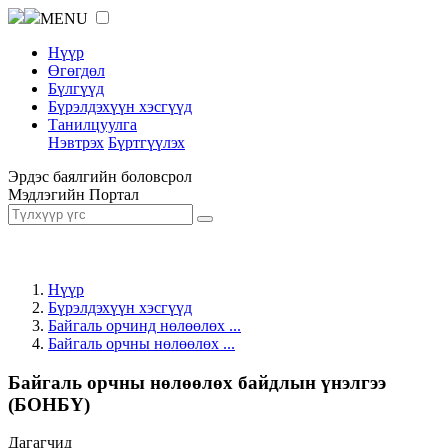
MENU
Нүүр
Өгөгдөл
Бүлгүүд
Бүрэлдэхүүн хэсгүүд
Танилцуулга
Нэвтрэх
Бүртгүүлэх
Эрдэс баялгийн боловсрол
Мэдлэгийн Портал
Нүүр
Бүрэлдэхүүн хэсгүүд
Байгаль орчинд нөлөөлөх ...
Байгаль орчны нөлөөлөх ...
Байгаль орчны нөлөөлөх байдлын үнэлгээ
(БОНБҮ)
Дагагчид