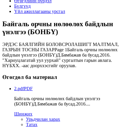
Өгөгдлийн бүрдэл
Бүлгүүд
Үйл ажиллагааны урсгал
Байгаль орчны нөлөөлөх байдлын
үнэлгээ (БОНБҮ)
ЭРДЭС БАЯЛГИЙН БОЛОВСРОЛАШИГТ МАЛТМАЛ,
ГАЗРЫН ТОСНЫ ГАЗАРPage 1Байгаль орчны нөлөөлөх
байдлын үнэлгээ (БОНБҮ)Д.Бямбажав ба бусад.2016.
"Хариуцлагатай уул уурхай" сургалтын гарын авлага.
НҮБХХ. -аас доорххэсгийг оруулав.
Өгөгдөл ба материал
2.pdf
PDF
Байгаль орчны нөлөөлөх байдлын үнэлгээ
(БОНБҮ)Д.Бямбажав ба бусад.2016....
Шинжих
Урьдчилан харах
Татах