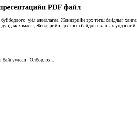
 пресентацийн PDF файл
 буйбодлого, үйл ажиллагаа, Жендэрийн эрх тэгш байдлыг ханга
 дундаж хэмжээ, Жендэрийн эрх тэгш байдлыг хангах үндэсний х
 байгуулсан “Олборлох...