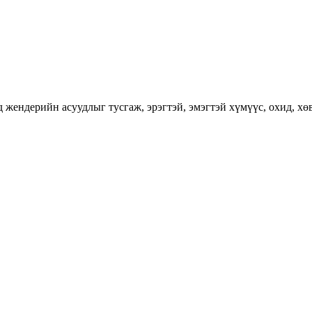
ендерийн асуудлыг тусгаж, эрэгтэй, эмэгтэй хүмүүс, охид, хөвг