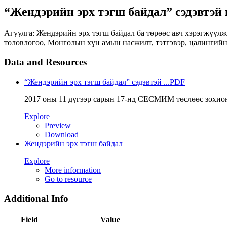
“Жендэрийн эрх тэгш байдал” сэдэвтэй
Агуулга: Жендэрийн эрх тэгш байдал ба төрөөс авч хэрэгжүүлж
төлөвлөгөө, Монголын хүн амын насжилт, тэтгэвэр, цалингийн
Data and Resources
“Жендэрийн эрх тэгш байдал” сэдэвтэй ...
PDF
2017 оны 11 дүгээр сарын 17-нд СЕСМИМ төслөөс зохион
Explore
Preview
Download
Жендэрийн эрх тэгш байдал
Explore
More information
Go to resource
Additional Info
Field
Value