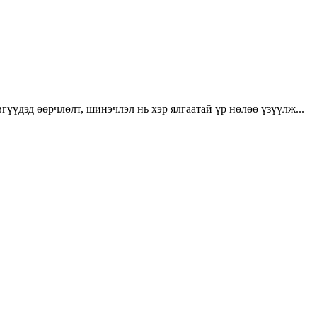
үүдэд өөрчлөлт, шинэчлэл нь хэр ялгаатай үр нөлөө үзүүлж...