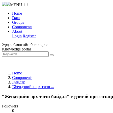
MENU
Home
Data
Groups
Components
About
Login
Register
Эрдэс баялгийн боловсрол
Knowledge portal
Home
Components
Жендэр
“Жендэрийн эрх тэгш ...
“Жендэрийн эрх тэгш байдал” сэдэвтэй пресента
Followers
0