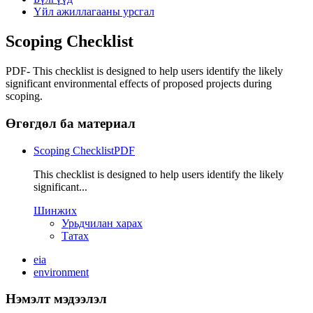
Үйл ажиллагааны урсгал
Scoping Checklist
PDF- This checklist is designed to help users identify the likely
significant environmental effects of proposed projects during
scoping.
Өгөгдөл ба материал
Scoping Checklist
PDF
This checklist is designed to help users identify the likely
significant...
Шинжих
Урьдчилан харах
Татах
eia
environment
Нэмэлт мэдээлэл