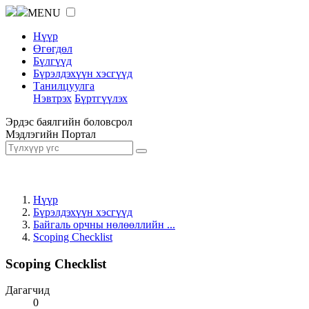
MENU
Нүүр
Өгөгдөл
Бүлгүүд
Бүрэлдэхүүн хэсгүүд
Танилцуулга
Нэвтрэх
Бүртгүүлэх
Эрдэс баялгийн боловсрол
Мэдлэгийн Портал
Нүүр
Бүрэлдэхүүн хэсгүүд
Байгаль орчны нөлөөллийн ...
Scoping Checklist
Scoping Checklist
Дагагчид
0