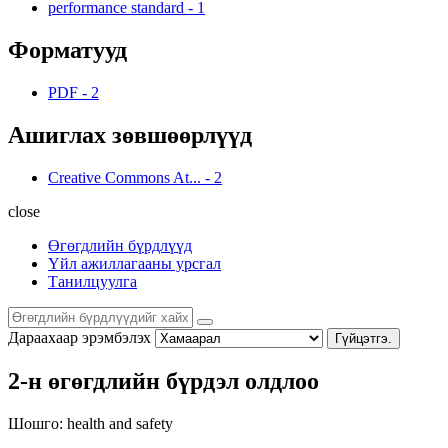
performance standard
-
1
Форматууд
PDF
-
2
Ашиглах зөвшөөрлүүд
Creative Commons At...
-
2
close
Өгөгдлийн бүрдлүүд
Үйл ажиллагааны урсгал
Танилцуулга
Дараахаар эрэмбэлэх
Гүйцэтгэ.
2-н өгөгдлийн бүрдэл олдлоо
Шошго:
health and safety