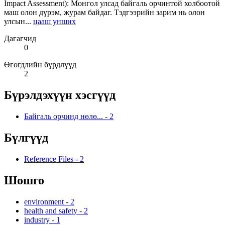
Impact Assessment): Монгол улсад байгаль орчинтой холбоотой
маш олон дүрэм, журам байдаг. Тэдгээрийн зарим нь олон
улсын...
цааш унших
Дагагчид
0
Өгөгдлийн бүрдлүүд
2
Бүрэлдэхүүн хэсгүүд
Байгаль орчинд нөлө...
-
2
Бүлгүүд
Reference Files
-
2
Шошго
environment
-
2
health and safety
-
2
industry
-
1