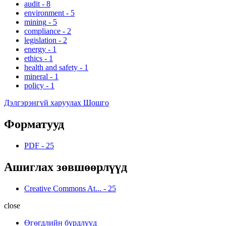
audit
-
8
environment
-
5
mining
-
5
compliance
-
2
legislation
-
2
energy
-
1
ethics
-
1
health and safety
-
1
mineral
-
1
policy
-
1
Дэлгэрэнгүй харуулах Шошго
Форматууд
PDF
-
25
Ашиглах зөвшөөрлүүд
Creative Commons At...
-
25
close
Өгөгдлийн бүрдлүүд