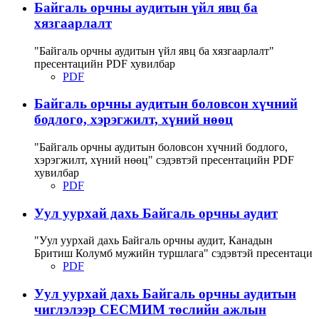
Байгаль орчны аудитын үйл явц ба
хязгаарлалт
"Байгаль орчны аудитын үйл явц ба хязгаарлалт"
пресентацийн PDF хувилбар
PDF
Байгаль орчны аудитын боловсон хүчний
бодлого, хэрэгжилт, хүний нөөц
"Байгаль орчны аудитын боловсон хүчний бодлого,
хэрэгжилт, хүний нөөц" сэдэвтэй пресентацийн PDF
хувилбар
PDF
Уул уурхай дахь Байгаль орчны аудит
"Уул уурхай дахь Байгаль орчны аудит, Канадын
Бритиш Колумб мужийн туршлага" сэдэвтэй пресентаци
PDF
Уул уурхай дахь Байгаль орчны аудитын
чиглэлээр СЕСМИМ төслийн ажлын