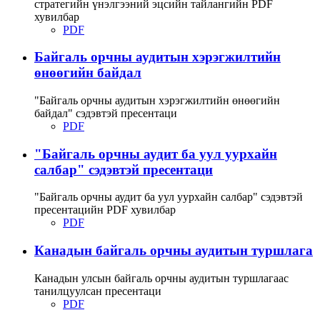
стратегийн үнэлгээний эцсийн тайлангийн PDF
хувилбар
PDF
Байгаль орчны аудитын хэрэгжилтийн
өнөөгийн байдал
"Байгаль орчны аудитын хэрэгжилтийн өнөөгийн
байдал" сэдэвтэй пресентаци
PDF
"Байгаль орчны аудит ба уул уурхайн
салбар" сэдэвтэй пресентаци
"Байгаль орчны аудит ба уул уурхайн салбар" сэдэвтэй
пресентацийн PDF хувилбар
PDF
Канадын байгаль орчны аудитын туршлага
Канадын улсын байгаль орчны аудитын туршлагаас
танилцуулсан пресентаци
PDF