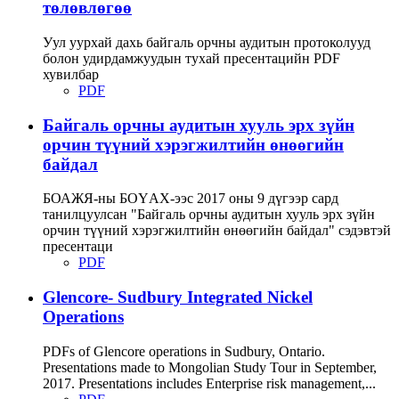
төлөвлөгөө
Уул уурхай дахь байгаль орчны аудитын протоколууд
болон удирдамжуудын тухай пресентацийн PDF
хувилбар
PDF
Байгаль орчны аудитын хууль эрх зүйн
орчин түүний хэрэгжилтийн өнөөгийн
байдал
БОАЖЯ-ны БОҮАХ-ээс 2017 оны 9 дүгээр сард
танилцуулсан "Байгаль орчны аудитын хууль эрх зүйн
орчин түүний хэрэгжилтийн өнөөгийн байдал" сэдэвтэй
пресентаци
PDF
Glencore- Sudbury Integrated Nickel
Operations
PDFs of Glencore operations in Sudbury, Ontario.
Presentations made to Mongolian Study Tour in September,
2017. Presentations includes Enterprise risk management,...