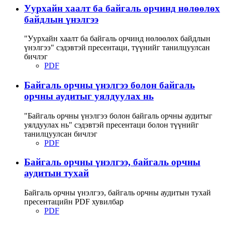
Уурхайн хаалт ба байгаль орчинд нөлөөлөх
байдлын үнэлгээ
"Уурхайн хаалт ба байгаль орчинд нөлөөлөх байдлын
үнэлгээ" сэдэвтэй пресентаци, түүнийг танилцуулсан
бичлэг
PDF
Байгаль орчны үнэлгээ болон байгаль
орчны аудитыг уялдуулах нь
"Байгаль орчны үнэлгээ болон байгаль орчны аудитыг
уялдуулах нь" сэдэвтэй пресентаци болон түүнийг
танилцуулсан бичлэг
PDF
Байгаль орчны үнэлгээ, байгаль орчны
аудитын тухай
Байгаль орчны үнэлгээ, байгаль орчны аудитын тухай
пресентацийн PDF хувилбар
PDF