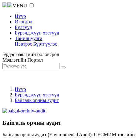
MENU
Нүүр
Өгөгдөл
Бүлгүүд
Бүрэлдэхүүн хэсгүүд
Танилцуулга
Нэвтрэх
Бүртгүүлэх
Эрдэс баялгийн боловсрол
Мэдлэгийн Портал
Нүүр
Бүрэлдэхүүн хэсгүүд
Байгаль орчны аудит
Байгаль орчны аудит
Байгаль орчны аудит (Environmental Audit): СЕСМИМ төслийн