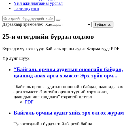
Үйл ажиллагааны урсгал
Танилцуулга
Дараахаар эрэмбэлэх
Гүйцэтгэ.
25-н өгөгдлийн бүрдэл олдлоо
Бүрэлдэхүүн хэсгүүд:
Байгаль орчны аудит
Форматууд:
PDF
Үр дүнг шүүх
“Байгаль орчны аудитын өнөөгийн байдал,
цаашид авах арга хэмжээ: Эрх зүйн орч...
“Байгаль орчны аудитын өнөөгийн байдал, цаашид авах
арга хэмжээ: Эрх зүйн орчин түүний хэрэгжилт,
цаашдын чиг хандлага” сэдэвтэй илтгэл
PDF
Байгаль орчны аудит хийх эрх олгох журам
Тус өгөгдлийн бүрдэл тайлбаргүй байна