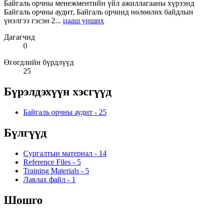
Байгаль орчны менежментийн үйл ажиллагааны хүрээнд
Байгаль орчны аудит, Байгаль орчинд нөлөөлөх байдлын
үнэлгээ гэсэн 2...
цааш унших
Дагагчид
0
Өгөгдлийн бүрдлүүд
25
Бүрэлдэхүүн хэсгүүд
Байгаль орчны аудит
-
25
Бүлгүүд
Сургалтын материал
-
14
Reference Files
-
5
Training Materials
-
5
Лавлах файл
-
1
Шошго