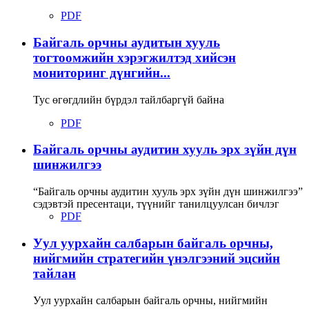
PDF
Байгаль орчны аудитын хууль
тогтоомжийн хэрэгжилтэд хийсэн
мониторинг дүнгийн...
Тус өгөгдлийн бүрдэл тайлбаргүй байна
PDF
Байгаль орчны аудитин хууль эрх зүйн дүн
шинжилгээ
“Байгаль орчны аудитин хууль эрх зүйн дүн шинжилгээ”
сэдэвтэй пресентаци, түүнийг танилцуулсан бичлэг
PDF
Уул уурхайн салбарын байгаль орчны,
нийгмийн стратегийн үнэлгээний эцсийн
тайлан
Уул уурхайн салбарын байгаль орчны, нийгмийн