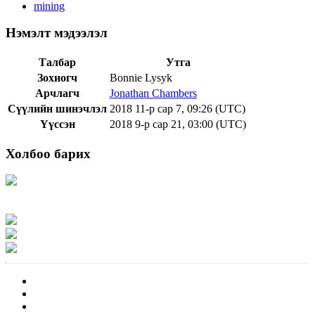
mining
Нэмэлт мэдээлэл
Талбар
Утга
Зохиогч
Bonnie Lysyk
Арчлагч
Jonathan Chambers
Сүүлийн шинэчлэл
2018 11-р сар 7, 09:26 (UTC)
Үүссэн
2018 9-р сар 21, 03:00 (UTC)
Холбоо барих
Хаяг: Ашигт малтмал, газрын тосны газар, Монгол Улс, Улаанбаатар хот
15170, Чингэлтэй дүүрэг, Барилгачдын талбай-3, Засгийн газрын XII байр,
баруун жигүүр
Факс: 976-11-310370
Вэб админ: 976-51-263915
Цахим шуудан: info@mrpam.gov.mn