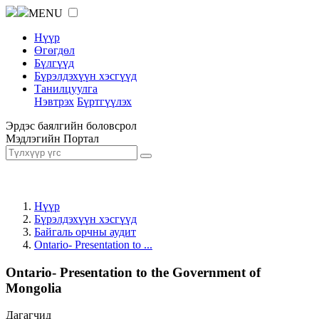
MENU
Нүүр
Өгөгдөл
Бүлгүүд
Бүрэлдэхүүн хэсгүүд
Танилцуулга
Нэвтрэх
Бүртгүүлэх
Эрдэс баялгийн боловсрол
Мэдлэгийн Портал
Нүүр
Бүрэлдэхүүн хэсгүүд
Байгаль орчны аудит
Ontario- Presentation to ...
Ontario- Presentation to the Government of
Mongolia
Дагагчид