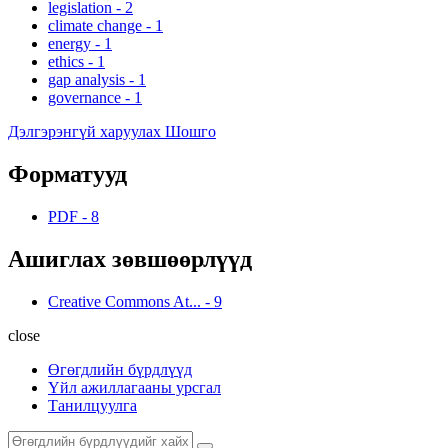
legislation
-
2
climate change
-
1
energy
-
1
ethics
-
1
gap analysis
-
1
governance
-
1
Дэлгэрэнгүй харуулах Шошго
Форматууд
PDF
-
8
Ашиглах зөвшөөрлүүд
Creative Commons At...
-
9
close
Өгөгдлийн бүрдлүүд
Үйл ажиллагааны урсгал
Танилцуулга