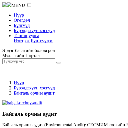
MENU
Нүүр
Өгөгдөл
Бүлгүүд
Бүрэлдэхүүн хэсгүүд
Танилцуулга
Нэвтрэх
Бүртгүүлэх
Эрдэс баялгийн боловсрол
Мэдлэгийн Портал
Нүүр
Бүрэлдэхүүн хэсгүүд
Байгаль орчны аудит
Байгаль орчны аудит
Байгаль орчны аудит (Environmental Audit): СЕСМИМ төслийн 