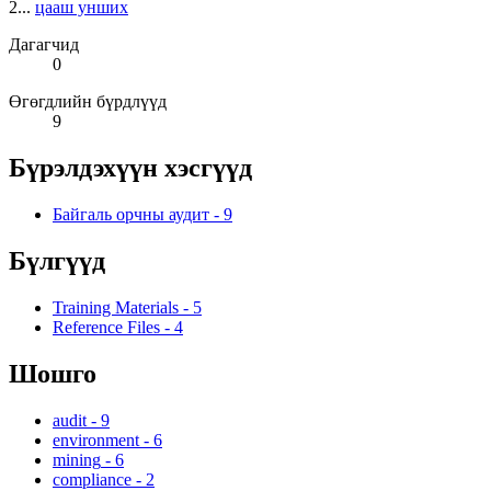
2...
цааш унших
Дагагчид
0
Өгөгдлийн бүрдлүүд
9
Бүрэлдэхүүн хэсгүүд
Байгаль орчны аудит
-
9
Бүлгүүд
Training Materials
-
5
Reference Files
-
4
Шошго
audit
-
9
environment
-
6
mining
-
6
compliance
-
2