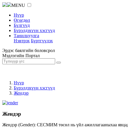
MENU
Нүүр
Өгөгдөл
Бүлгүүд
Бүрэлдэхүүн хэсгүүд
Танилцуулга
Нэвтрэх
Бүртгүүлэх
Эрдэс баялгийн боловсрол
Мэдлэгийн Портал
Нүүр
Бүрэлдэхүүн хэсгүүд
Жендэр
Жендэр
Жендэр (Gender): СЕСМИМ төсөл нь үйл ажиллагааныхаа явцад ж