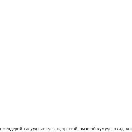
ендерийн асуудлыг тусгаж, эрэгтэй, эмэгтэй хүмүүс, охид, хөвг