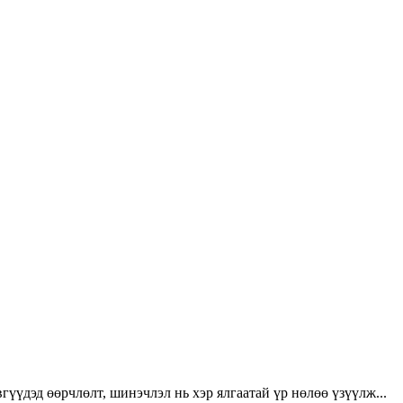
үүдэд өөрчлөлт, шинэчлэл нь хэр ялгаатай үр нөлөө үзүүлж...