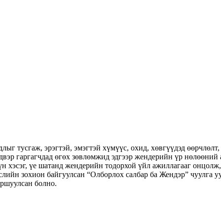
 тусгаж, эрэгтэй, эмэгтэй хүмүүс, охид, хөвгүүдэд өөрчлөлт, 
вэр гаргагчдад өгөх зөвлөмжид эдгээр жендерийн үр нөлөөний 
үн хэсэг, үе шатанд жендерийн тодорхой үйл ажиллагааг онцолж
ийн зохион байгуулсан “Олборлох салбар ба Жендэр” чуулга уу
йршуулсан болно.