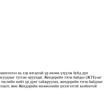
шинэчлэл нь хэр ялгаатай үр нөлөө үзүүлж буйд дүн
асуудлыг тусган оруулдаг. Жендерийн тэгш байдал (ЖТБ)-ыг
, төслийн нийт үр дүнг сайжруулах, жендерийн тэгш байдлыг
лзалт, мөн Жендэрийн нөлөөллийн үнэлгээтэй холбоотой