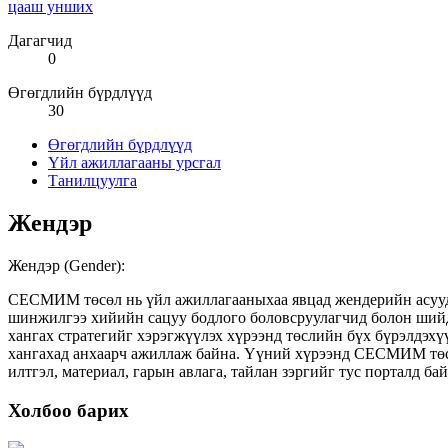
цааш унших
Дагагчид
0
Өгөгдлийн бүрдлүүд
30
Өгөгдлийн бүрдлүүд
Үйл ажиллагааны урсгал
Танилцуулга
Жендэр
Жендэр (Gender):
СЕСМИМ төсөл нь үйл ажиллагааныхаа явцад жендерийн асуудлыг
шинжилгээ хийийн сацуу бодлого боловсруулагчид болон шийд
хангах стратегийг хэрэгжүүлэх хүрээнд төслийн бүх бүрэлдэхү
хангахад анхаарч ажиллаж байна. Үүний хүрээнд СЕСМИМ төсл
илтгэл, материал, гарын авлага, тайлан зэргийг тус порталд ба
Холбоо барих