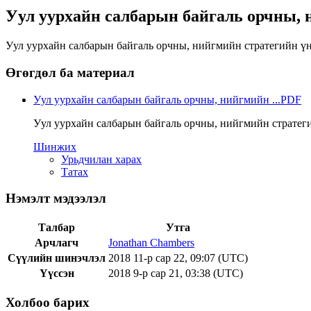
Уул уурхайн салбарын байгаль орчны, 
Уул уурхайн салбарын байгаль орчны, нийгмийн стратегийн ү
Өгөгдөл ба материал
Уул уурхайн салбарын байгаль орчны, нийгмийн ...
PDF
Уул уурхайн салбарын байгаль орчны, нийгмийн стратеги
Шинжих
Урьдчилан харах
Татах
Нэмэлт мэдээлэл
Талбар
Утга
Арчлагч
Jonathan Chambers
Сүүлийн шинэчлэл
2018 11-р сар 22, 09:07 (UTC)
Үүссэн
2018 9-р сар 21, 03:38 (UTC)
Холбоо барих