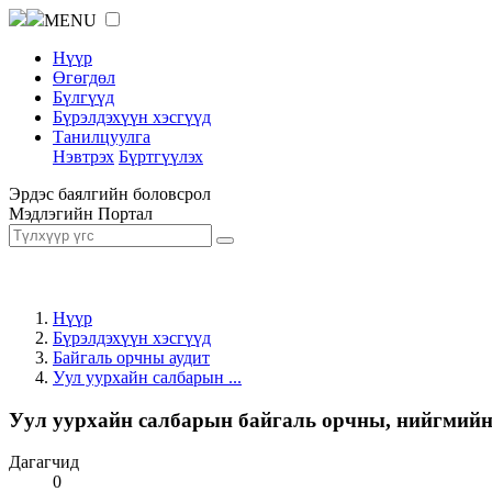
MENU
Нүүр
Өгөгдөл
Бүлгүүд
Бүрэлдэхүүн хэсгүүд
Танилцуулга
Нэвтрэх
Бүртгүүлэх
Эрдэс баялгийн боловсрол
Мэдлэгийн Портал
Нүүр
Бүрэлдэхүүн хэсгүүд
Байгаль орчны аудит
Уул уурхайн салбарын ...
Уул уурхайн салбарын байгаль орчны, нийгмийн 
Дагагчид
0