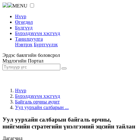
MENU
Нүүр
Өгөгдөл
Бүлгүүд
Бүрэлдэхүүн хэсгүүд
Танилцуулга
Нэвтрэх
Бүртгүүлэх
Эрдэс баялгийн боловсрол
Мэдлэгийн Портал
Нүүр
Бүрэлдэхүүн хэсгүүд
Байгаль орчны аудит
Уул уурхайн салбарын ...
Уул уурхайн салбарын байгаль орчны,
нийгмийн стратегийн үнэлгээний эцсийн тайлан
Дагагчид