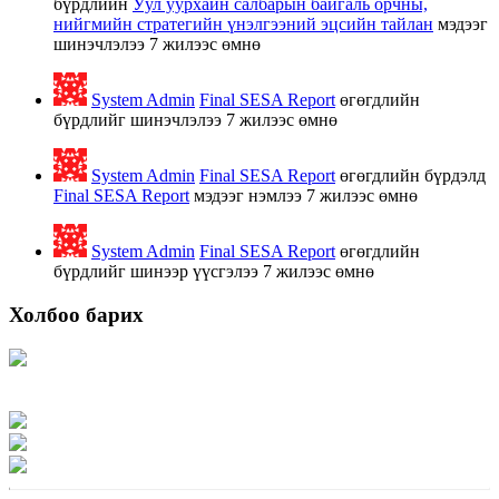
бүрдлийн
Уул уурхайн салбарын байгаль орчны,
нийгмийн стратегийн үнэлгээний эцсийн тайлан
мэдээг
шинэчлэлээ
7 жилээс өмнө
System Admin
Final SESA Report
өгөгдлийн
бүрдлийг шинэчлэлээ
7 жилээс өмнө
System Admin
Final SESA Report
өгөгдлийн бүрдэлд
Final SESA Report
мэдээг нэмлээ
7 жилээс өмнө
System Admin
Final SESA Report
өгөгдлийн
бүрдлийг шинээр үүсгэлээ
7 жилээс өмнө
Холбоо барих
Хаяг: Ашигт малтмал, газрын тосны газар, Монгол Улс, Улаанбаатар хот
15170, Чингэлтэй дүүрэг, Барилгачдын талбай-3, Засгийн газрын XII байр,
баруун жигүүр
Факс: 976-11-310370
Вэб админ: 976-51-263915
Цахим шуудан: info@mrpam.gov.mn