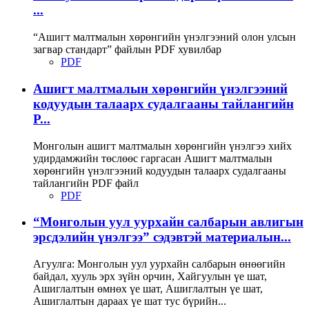
...
“Ашигт малтмалын хөрөнгийн үнэлгээний олон улсын
загвар стандарт” файлын PDF хувилбар
PDF
Ашигт малтмалын хөрөнгийн үнэлгээний
кодуудын талаарх судалгааны тайлангийн
P...
Монголын ашигт малтмалын хөрөнгийн үнэлгээ хийх
удирдамжийн төслөөс гаргасан Ашигт малтмалын
хөрөнгийн үнэлгээний кодуудын талаарх судалгааны
тайлангийн PDF файл
PDF
“Монголын уул уурхайн салбарын авлигын
эрсдэлийн үнэлгээ” сэдэвтэй материалын...
Агуулга: Монголын уул уурхайн салбарын өнөөгийн
байдал, хууль эрх зүйн орчин, Хайгуулын үе шат,
Ашиглалтын өмнөх үе шат, Ашиглалтын үе шат,
Ашиглалтын дараах үе шат тус бүрийн...