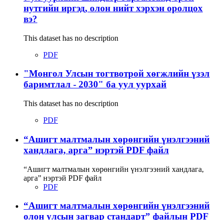
нутгийн иргэд, олон нийт хэрхэн оролцох
вэ?
This dataset has no description
PDF
"Монгол Улсын тогтвотрой хөгжлийн үзэл
баримтлал - 2030" ба уул уурхай
This dataset has no description
PDF
“Ашигт малтмалын хөрөнгийн үнэлгээний
хандлага, арга” нэртэй PDF файл
“Ашигт малтмалын хөрөнгийн үнэлгээний хандлага,
арга” нэртэй PDF файл
PDF
“Ашигт малтмалын хөрөнгийн үнэлгээний
олон улсын загвар стандарт” файлын PDF