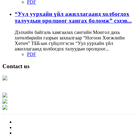
PDF
“Уул уурхайн үйл ажиллагаанд холбогдох
талуудын оролцоог хангах боломж” сэдэв...
Дэлхийн байгаль хамгаалах сангийн Монгол дахь
хөтөлбөрийн газрын захиалгаар “Ногоон Хөгжлийн
Хөтөч” ТББ-ын гүйцэтгэсэн “Уул уурхайн үйл
ажиллагаанд холбогдох талуудын оролцоог...
PDF
Contact us
Address: Ашигт малтмал, газрын тосны газар, Монгол Улс, Улаанбаатар
хот 15170, Чингэлтэй дүүрэг, Барилгачдын талбай-3, Засгийн газрын XII
байр, баруун жигүүр
Факс: 976-11-310370
Вэб админ: 976-51-263915
Цахим шуудан: info@mrpam.gov.mn