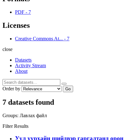
PDF
-
7
Licenses
Creative Commons At...
-
7
close
Datasets
Activity Stream
About
Order by
Go
7 datasets found
Groups:
Лавлах файл
Filter Results
Уул уурхайн шийдвэр гаргалтанд орон