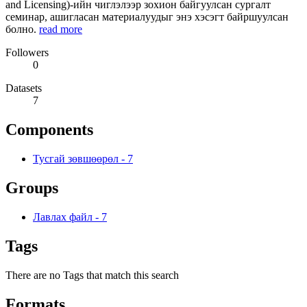
and Licensing)-ийн чиглэлээр зохион байгуулсан сургалт
семинар, ашигласан материалуудыг энэ хэсэгт байршуулсан
болно.
read more
Followers
0
Datasets
7
Components
Тусгай зөвшөөрөл
-
7
Groups
Лавлах файл
-
7
Tags
There are no Tags that match this search
Formats