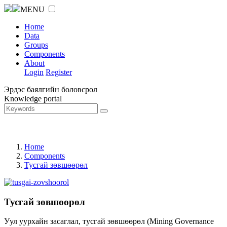
MENU
Home
Data
Groups
Components
About
Login
Register
Эрдэс баялгийн боловсрол
Knowledge portal
Home
Components
Тусгай зөвшөөрөл
Тусгай зөвшөөрөл
Уул уурхайн засаглал, тусгай зөвшөөрөл (Mining Governance