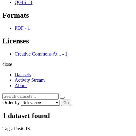
QGIS
-
1
Formats
PDF
-
1
Licenses
Creative Commons At...
-
1
close
Datasets
Activity Stream
About
Order by
Go
1 dataset found
Tags:
PostGIS