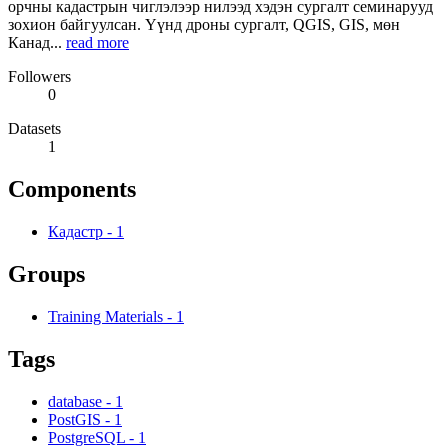
орчны кадастрын чиглэлээр нилээд хэдэн сургалт семинарууд
зохион байгуулсан. Үүнд дроны сургалт, QGIS, GIS, мөн
Канад...
read more
Followers
0
Datasets
1
Components
Кадастр
-
1
Groups
Training Materials
-
1
Tags
database
-
1
PostGIS
-
1
PostgreSQL
-
1