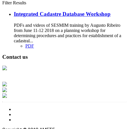
Filter Results
Integrated Cadastre Database Workshop
PDFs and videos of SESMIM training by Augusto Ribeiro
from June 11-12 2018 on a planning workshop for
determining procedures and practices for establishment of a
cadastral...
PDF
Contact us
Address: Ашигт малтмал, газрын тосны газар, Монгол Улс, Улаанбаатар
хот 15170, Чингэлтэй дүүрэг, Барилгачдын талбай-3, Засгийн газрын XII
байр, баруун жигүүр
Факс: 976-11-310370
Вэб админ: 976-51-263915
Цахим шуудан: info@mrpam.gov.mn