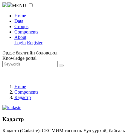
MENU
Home
Data
Groups
Components
About
Login
Register
Эрдэс баялгийн боловсрол
Knowledge portal
Home
Components
Кадастр
Кадастр
Кадастр (Cadastre): СЕСМИМ төсөл нь Уул уурхай, байгаль