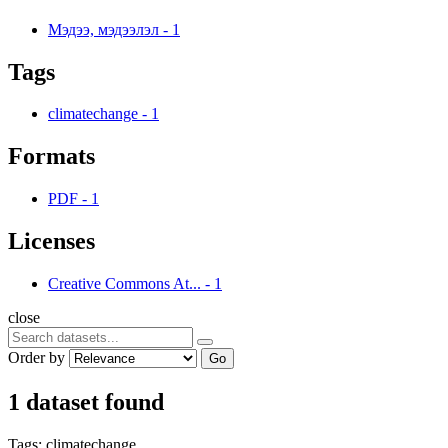
Мэдээ, мэдээлэл
-
1
Tags
climatechange
-
1
Formats
PDF
-
1
Licenses
Creative Commons At...
-
1
close
Order by
Go
1 dataset found
Tags:
climatechange