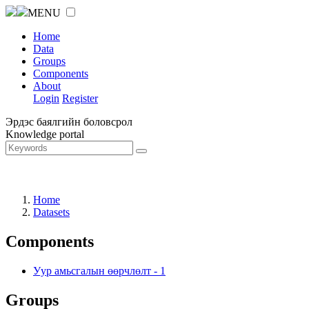
MENU
Home
Data
Groups
Components
About
Login
Register
Эрдэс баялгийн боловсрол
Knowledge portal
Home
Datasets
Components
Уур амьсгалын өөрчлөлт
-
1
Groups