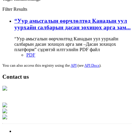
Filter Results
“Уур амьсгалын өөрчлөлтөд Канадын уул
уурхайн салбарын дасан зохицох арга зам...
“Уур амьсгалын өөрчлөлтөд Канадын уул уурхайн
салбарын дасан зохицох арга зам –Дасан зохицох
платформ” сэдэвтэй илтгэлийн PDF файл
PDF
You can also access this registry using the
API
(see
API Docs
).
Contact us
Address: Ашигт малтмал, газрын тосны газар, Монгол Улс, Улаанбаатар
хот 15170, Чингэлтэй дүүрэг, Барилгачдын талбай-3, Засгийн газрын XII
байр, баруун жигүүр
Факс: 976-11-310370
Вэб админ: 976-51-263915
Цахим шуудан: info@mrpam.gov.mn