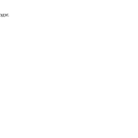
эдэг.
аруун жигүүр