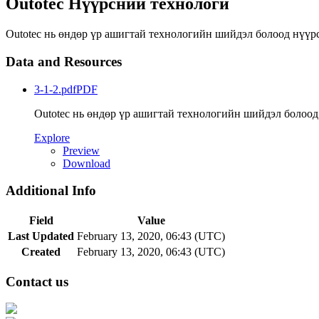
Outotec Нүүрсний технологи
Outotec нь өндөр үр ашигтай технологийн шийдэл болоод нүүрс
Data and Resources
3-1-2.pdf
PDF
Outotec нь өндөр үр ашигтай технологийн шийдэл болоод н
Explore
Preview
Download
Additional Info
Field
Value
Last Updated
February 13, 2020, 06:43 (UTC)
Created
February 13, 2020, 06:43 (UTC)
Contact us
Address: Ашигт малтмал, газрын тосны газар, Монгол Улс, Улаанбаатар хо