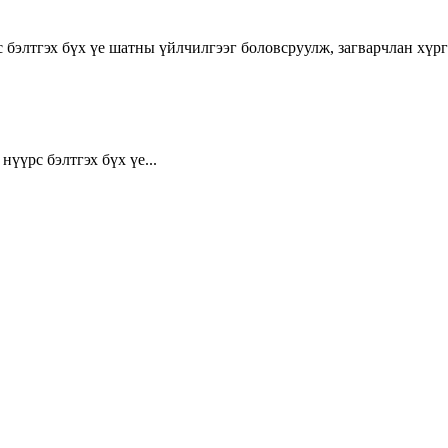
 бэлтгэх бүх үе шатны үйлчилгээг боловсруулж, загварчлан хүрг
үүрс бэлтгэх бүх үе...
т 15170, Чингэлтэй дүүрэг, Барилгачдын талбай-3, Засгийн газрын XII байр, б