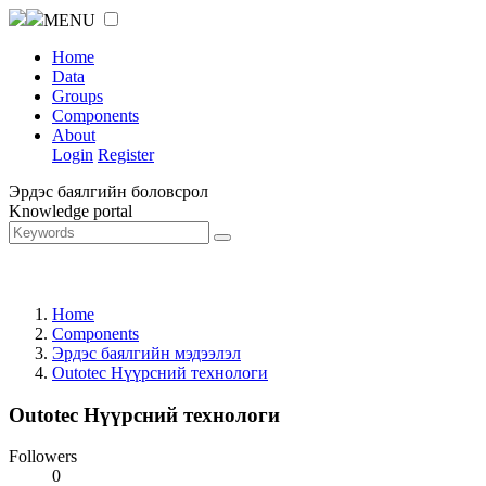
MENU
Home
Data
Groups
Components
About
Login
Register
Эрдэс баялгийн боловсрол
Knowledge portal
Home
Components
Эрдэс баялгийн мэдээлэл
Outotec Нүүрсний технологи
Outotec Нүүрсний технологи
Followers
0