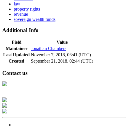
law
property rights
revenue
sovereign wealth funds
Additional Info
Field
Value
Maintainer
Jonathan Chambers
Last Updated
November 7, 2018, 03:41 (UTC)
Created
September 21, 2018, 02:44 (UTC)
Contact us
Address: Ашигт малтмал, газрын тосны газар, Монгол Улс, Улаанбаатар
хот 15170, Чингэлтэй дүүрэг, Барилгачдын талбай-3, Засгийн газрын XII
байр, баруун жигүүр
Факс: 976-11-310370
Вэб админ: 976-51-263915
Цахим шуудан: info@mrpam.gov.mn