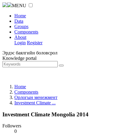
MENU
Home
Data
Groups
Components
About
Login
Register
Эрдэс баялгийн боловсрол
Knowledge portal
Home
Components
Орлогын менежмент
Investment Climate ...
Investment Climate Mongolia 2014
Followers
0