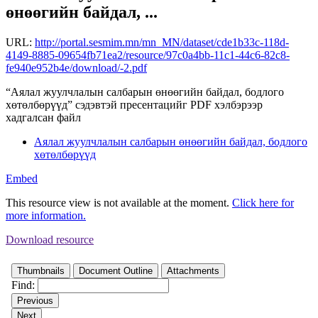
өнөөгийн байдал, ...
URL:
http://portal.sesmim.mn/mn_MN/dataset/cde1b33c-118d-
4149-8885-09654fb71ea2/resource/97c0a4bb-11c1-44c6-82c8-
fe940e952b4e/download/-2.pdf
“Аялал жуулчлалын салбарын өнөөгийн байдал, бодлого
хөтөлбөрүүд” сэдэвтэй пресентацийг PDF хэлбэрээр
хадгалсан файл
Аялал жуулчлалын салбарын өнөөгийн байдал, бодлого
хөтөлбөрүүд
Embed
This resource view is not available at the moment.
Click here for
more information.
Download resource