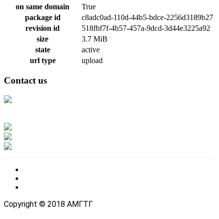
on same domain
True
package id
c8adc0ad-110d-44b5-bdce-2256d3189b27
revision id
518fbf7f-4b57-457a-9dcd-3d44e3225a92
size
3.7 MiB
state
active
url type
upload
Contact us
Address: Ашигт малтмал, газрын тосны газар, Монгол Улс, Улаанбаатар
хот 15170, Чингэлтэй дүүрэг, Барилгачдын талбай-3, Засгийн газрын XII
байр, баруун жигүүр
Факс: 976-11-310370
Вэб админ: 976-51-263915
Цахим шуудан: info@mrpam.gov.mn
Copyright © 2018 АМГТГ