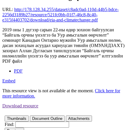
URL:
http://178.128.34.255/dataset/c8adc0ad-110d-44b5-bdce-
2256d3189b27/resource/521fc0bb-01f7-46c8-8c40-
e315f4403702/download/eia-and-climatechange.pdf
2019 оны 1 дүгээр сарын 22-ны өдөр зохион байгуулсан
“Байгаль орчны үнэлгээ ба Уур амьсгалын өөрчлөлт”
семинарт Канадын Онтарио мужийн Уур амьсгалын нөлөө,
дасан зохицлын асуудал хариуцсан төвийн (ОМУАНДЗАХТ)
захирал Аллан Дугласын танилцуулсан “Байгаль орчны
нөлөөллийн үнэлгээ ба уур амьсгалын өөрчлөлт” илтгэлийн
PDF файл
PDF
Embed
This resource view is not available at the moment.
Click here for
more information.
Download resource