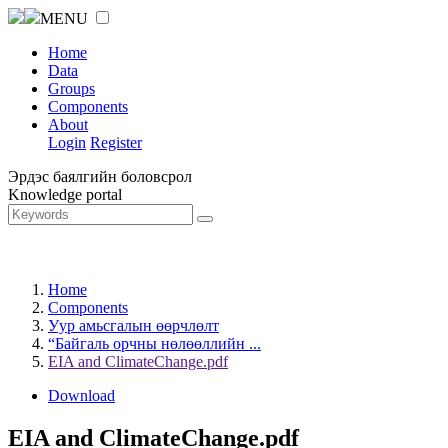
MENU
Home
Data
Groups
Components
About
Login
Register
Эрдэс баялгийн боловсрол
Knowledge portal
Home
Components
Уур амьсгалын өөрчлөлт
“Байгаль орчны нөлөөллийн ...
EIA and ClimateChange.pdf
Download
EIA and ClimateChange.pdf