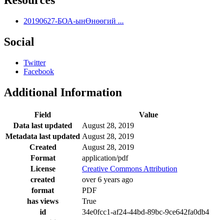
Resources
20190627-БОА-ынӨнөөгий ...
Social
Twitter
Facebook
Additional Information
Field
Value
Data last updated
August 28, 2019
Metadata last updated
August 28, 2019
Created
August 28, 2019
Format
application/pdf
License
Creative Commons Attribution
created
over 6 years ago
format
PDF
has views
True
id
34e0fcc1-af24-44bd-89bc-9ce642fa0db4