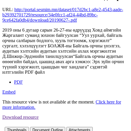
URL:
http://portal.sesmim.mn/dataset/017d2bc1-a8e2-4543-aade-
b29392701729/resource/34e0fcc1-af24-44bd-89bc-
9ce642fa0db4/download/20190627-.pdf
2019 оны 6 дугаар сарын 26-27-ны өдрүүдэд Ховд аймгийн
Жаргалант суманд зохион байгуулсан “Уул уурхай, байгаль
орчны салбарын бодлого, хууль тогтоомж, хэрэгжилт”
сургалт, хэлэлцүүлэгт БОАЖЯ-ны Байгаль орчны үнэлгээ,
аудитын хэлтсийн аудитын хэлтсийн ахлах мэргэжилтэн
Д.Шижир-Эрдэнийн танилцуулсан“Байгаль орчны аудитын
өнөөгийн байдал, цаашид авах арга хэмжээ: Эрх зүйн орчин
түүний хэрэгжилт, цаашдын чиг хандлага” сэдэвтэй
илтгэлийн PDF файл
PDF
Embed
This resource view is not available at the moment.
Click here for
more information.
Download resource