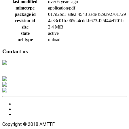
last modified
over 6 years ago
mimetype
application/pdf
package id
017d2bc1-a8e2-4543-aade-b29392701729
revision id
4a33c01b-065e-4cdd-b673-f25f44ef701b
size
2.4 MiB
state
active
url type
upload
Contact us
Address: Ашигт малтмал, газрын тосны газар, Монгол Улс, Улаанбаатар
хот 15170, Чингэлтэй дүүрэг, Барилгачдын талбай-3, Засгийн газрын XII
байр, баруун жигүүр
Факс: 976-11-310370
Вэб админ: 976-51-263915
Цахим шуудан: info@mrpam.gov.mn
Copyright © 2018 АМГТГ