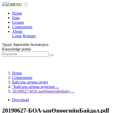
MENU
Home
Data
Groups
Components
About
Login
Register
Эрдэс баялгийн боловсрол
Knowledge portal
Home
Components
Байгаль орчны аудит
“Байгаль орчны аудитын ...
20190627-БОА-ынӨнөөгийнБайд ...
Download
20190627-БОА-ынӨнөөгийнБайдал.pdf