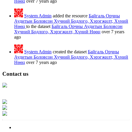
Нөөц
over 7 years ago
System Admin
added the resource
Байгаль Орчны
Аудитын Боловсон Хучний Бодлого, Хэрэгжилт, Хүний
Нөөц
to the dataset
Байгаль Орчны Аудитын Боловсон
Хучний Бодлого, Хэрэгжилт, Хүний Нөөц
over 7 years
ago
System Admin
created the dataset
Байгаль Орчны
Аудитын Боловсон Хучний Бодлого, Хэрэгжилт, Хүний
Нөөц
over 7 years ago
Contact us
Address: Ашигт малтмал, газрын тосны газар, Монгол Улс, Улаанбаатар
хот 15170, Чингэлтэй дүүрэг, Барилгачдын талбай-3, Засгийн газрын XII
байр, баруун жигүүр
Факс: 976-11-310370
Вэб админ: 976-51-263915
Цахим шуудан: info@mrpam.gov.mn