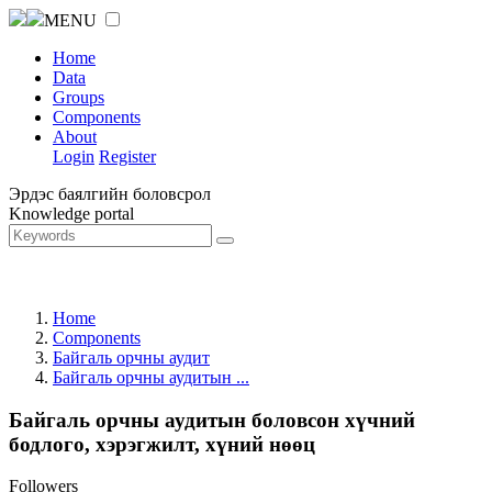
MENU
Home
Data
Groups
Components
About
Login
Register
Эрдэс баялгийн боловсрол
Knowledge portal
Home
Components
Байгаль орчны аудит
Байгаль орчны аудитын ...
Байгаль орчны аудитын боловсон хүчний
бодлого, хэрэгжилт, хүний нөөц
Followers