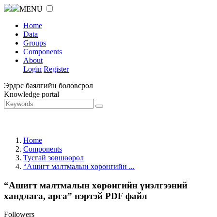
MENU
Home
Data
Groups
Components
About
Login
Register
Эрдэс баялгийн боловсрол
Knowledge portal
Home
Components
Тусгай зөвшөөрөл
“Ашигт малтмалын хөрөнгийн ...
“Ашигт малтмалын хөрөнгийн үнэлгээний
хандлага, арга” нэртэй PDF файл
Followers