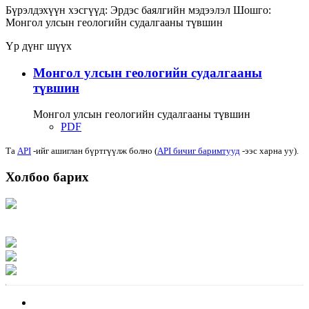
Бүрэлдэхүүн хэсгүүд:
Эрдэс баялгийн мэдээлэл
Шошго:
Монгол улсын геологийн судалгааны түвшин
Үр дүнг шүүх
Монгол улсын геологийн судалгааны
түвшин
Монгол улсын геологийн судалгааны түвшин
PDF
Та
API
-ийг ашиглан бүртгүүлж болно (
API бичиг баримтууд
-ээс харна уу).
Холбоо барих
Хаяг: Ашигт малтмал, газрын тосны газар, Монгол Улс, Улаанбаатар хот
15170, Чингэлтэй дүүрэг, Барилгачдын талбай-3, Засгийн газрын XII байр,
баруун жигүүр
Факс: 976-11-310370
Вэб админ: 976-51-263915
Цахим шуудан: info@mrpam.gov.mn