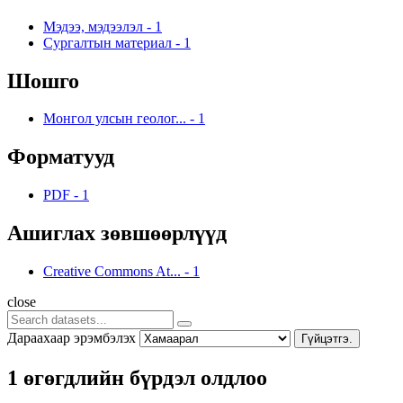
Мэдээ, мэдээлэл
-
1
Сургалтын материал
-
1
Шошго
Монгол улсын геолог...
-
1
Форматууд
PDF
-
1
Ашиглах зөвшөөрлүүд
Creative Commons At...
-
1
close
Дараахаар эрэмбэлэх
Гүйцэтгэ.
1 өгөгдлийн бүрдэл олдлоо