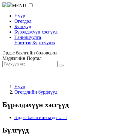
MENU
Нүүр
Өгөгдөл
Бүлгүүд
Бүрэлдэхүүн хэсгүүд
Танилцуулга
Нэвтрэх
Бүртгүүлэх
Эрдэс баялгийн боловсрол
Мэдлэгийн Портал
Нүүр
Өгөгдлийн бүрдлүүд
Бүрэлдэхүүн хэсгүүд
Эрдэс баялгийн мэдэ...
-
1
Бүлгүүд