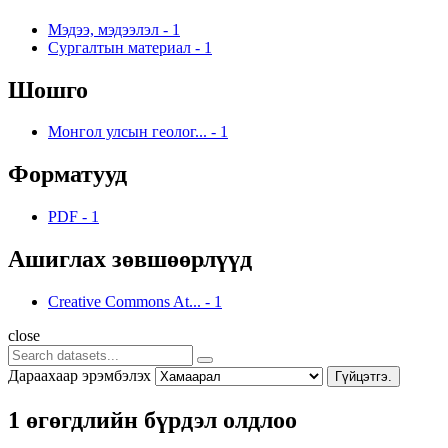
Мэдээ, мэдээлэл
-
1
Сургалтын материал
-
1
Шошго
Монгол улсын геолог...
-
1
Форматууд
PDF
-
1
Ашиглах зөвшөөрлүүд
Creative Commons At...
-
1
close
Дараахаар эрэмбэлэх
Гүйцэтгэ.
1 өгөгдлийн бүрдэл олдлоо