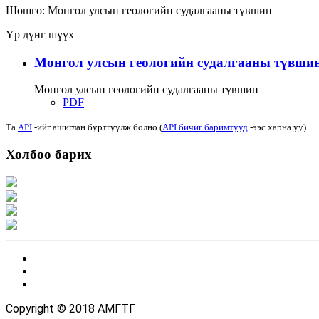
Шошго:
Монгол улсын геологийн судалгааны түвшин
Үр дүнг шүүх
Монгол улсын геологийн судалгааны түвши
Монгол улсын геологийн судалгааны түвшин
PDF
Та
API
-ийг ашиглан бүртгүүлж болно (
API бичиг баримтууд
-ээс харна уу).
Холбоо барих
Хаяг: Ашигт малтмал, газрын тосны газар, Монгол Улс, Улаанбаатар хот 1
Факс: 976-11-310370
Вэб админ: 976-51-263915
Цахим шуудан: info@mrpam.gov.mn
Copyright © 2018 АМГТГ