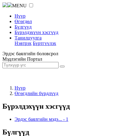
MENU
Нүүр
Өгөгдөл
Бүлгүүд
Бүрэлдэхүүн хэсгүүд
Танилцуулга
Нэвтрэх
Бүртгүүлэх
Эрдэс баялгийн боловсрол
Мэдлэгийн Портал
Нүүр
Өгөгдлийн бүрдлүүд
Бүрэлдэхүүн хэсгүүд
Эрдэс баялгийн мэдэ...
-
1
Бүлгүүд