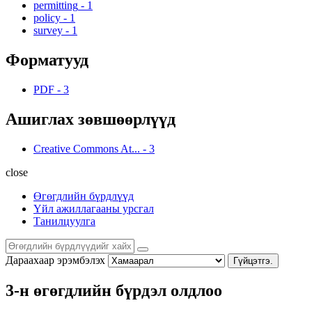
permitting
-
1
policy
-
1
survey
-
1
Форматууд
PDF
-
3
Ашиглах зөвшөөрлүүд
Creative Commons At...
-
3
close
Өгөгдлийн бүрдлүүд
Үйл ажиллагааны урсгал
Танилцуулга
Дараахаар эрэмбэлэх
Гүйцэтгэ.
3-н өгөгдлийн бүрдэл олдлоо