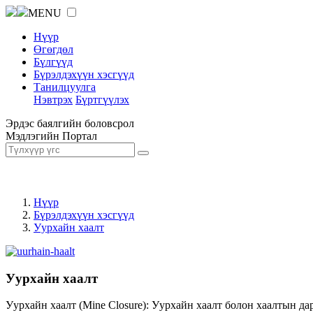
MENU
Нүүр
Өгөгдөл
Бүлгүүд
Бүрэлдэхүүн хэсгүүд
Танилцуулга
Нэвтрэх
Бүртгүүлэх
Эрдэс баялгийн боловсрол
Мэдлэгийн Портал
Нүүр
Бүрэлдэхүүн хэсгүүд
Уурхайн хаалт
Уурхайн хаалт
Уурхайн хаалт (Mine Closure): Уурхайн хаалт болон хаалтын да