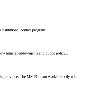
nstitutional control program
 how mineral endowments and public policy...
the province. The MMPO team works directly with...
ун жигүүр