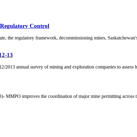
 Regulatory Control
, the regulatory framework, decommissioning mines, Saskatchewan's i
12-13
s 2012/2013 annual survey of mining and exploration companies to assess
)- MMPO improves the coordination of major mine permitting across 
5170, Чингэлтэй дүүрэг, Барилгачдын талбай-3, Засгийн газрын XII байр, бару