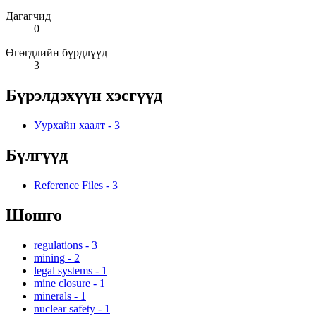
Дагагчид
0
Өгөгдлийн бүрдлүүд
3
Бүрэлдэхүүн хэсгүүд
Уурхайн хаалт
-
3
Бүлгүүд
Reference Files
-
3
Шошго
regulations
-
3
mining
-
2
legal systems
-
1
mine closure
-
1
minerals
-
1
nuclear safety
-
1