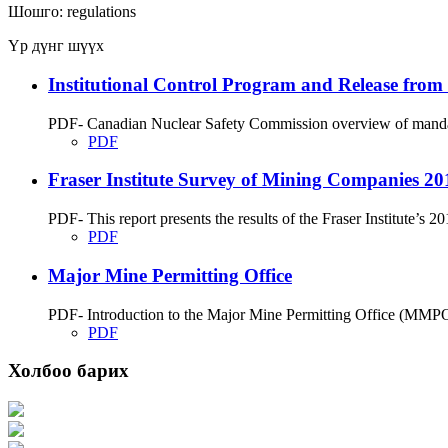
Шошго:
regulations
Үр дүнг шүүх
Institutional Control Program and Release from
PDF- Canadian Nuclear Safety Commission overview of mandate
PDF
Fraser Institute Survey of Mining Companies 20
PDF- This report presents the results of the Fraser Institute’
PDF
Major Mine Permitting Office
PDF- Introduction to the Major Mine Permitting Office (MMPO
PDF
Холбоо барих
Хаяг: Ашигт малтмал, газрын тосны газар, Монгол Улс, Улаанбаатар хот 1
Факс: 976-11-310370