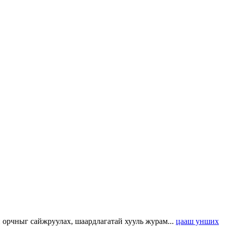
н орчныг сайжруулах, шаардлагатай хууль журам...
цааш унших