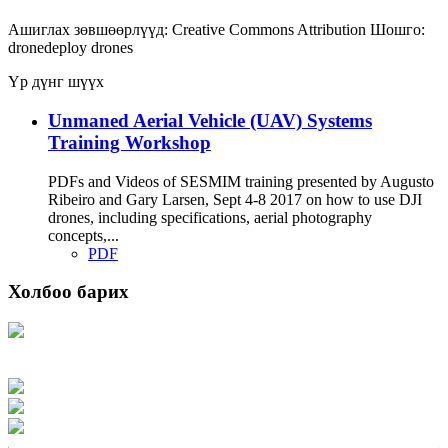
Ашиглах зөвшөөрлүүд:
Creative Commons Attribution
Шошго:
dronedeploy
drones
Үр дүнг шүүх
Unmaned Aerial Vehicle (UAV) Systems
Training Workshop
PDFs and Videos of SESMIM training presented by Augusto
Ribeiro and Gary Larsen, Sept 4-8 2017 on how to use DJI
drones, including specifications, aerial photography
concepts,...
PDF
Холбоо барих
Хаяг: Ашигт малтмал, газрын тосны газар, Монгол Улс, Улаанбаатар хот
15170, Чингэлтэй дүүрэг, Барилгачдын талбай-3, Засгийн газрын XII байр,
баруун жигүүр
Факс: 976-11-310370
Вэб админ: 976-51-263915
Цахим шуудан: info@mrpam.gov.mn