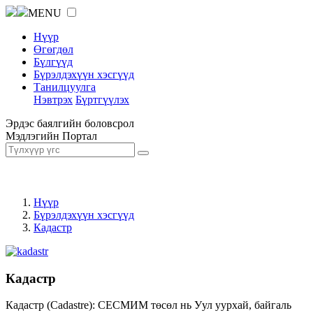
MENU
Нүүр
Өгөгдөл
Бүлгүүд
Бүрэлдэхүүн хэсгүүд
Танилцуулга
Нэвтрэх
Бүртгүүлэх
Эрдэс баялгийн боловсрол
Мэдлэгийн Портал
Нүүр
Бүрэлдэхүүн хэсгүүд
Кадастр
Кадастр
Кадастр (Cadastre): СЕСМИМ төсөл нь Уул уурхай, байгаль