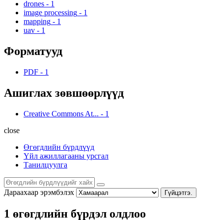
drones
-
1
image processing
-
1
mapping
-
1
uav
-
1
Форматууд
PDF
-
1
Ашиглах зөвшөөрлүүд
Creative Commons At...
-
1
close
Өгөгдлийн бүрдлүүд
Үйл ажиллагааны урсгал
Танилцуулга
Дараахаар эрэмбэлэх
Гүйцэтгэ.
1 өгөгдлийн бүрдэл олдлоо