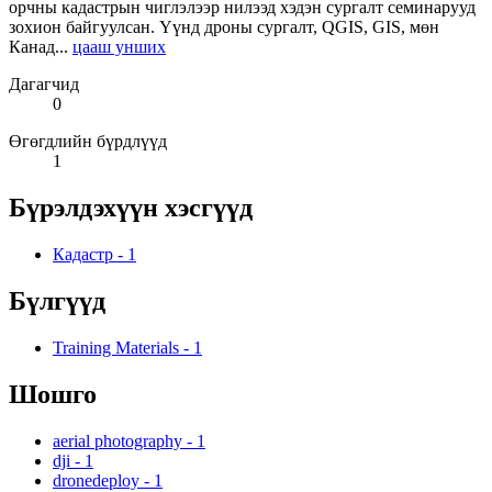
орчны кадастрын чиглэлээр нилээд хэдэн сургалт семинарууд
зохион байгуулсан. Үүнд дроны сургалт, QGIS, GIS, мөн
Канад...
цааш унших
Дагагчид
0
Өгөгдлийн бүрдлүүд
1
Бүрэлдэхүүн хэсгүүд
Кадастр
-
1
Бүлгүүд
Training Materials
-
1
Шошго
aerial photography
-
1
dji
-
1
dronedeploy
-
1