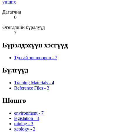
унших
Дагагчид
0
Өгөгдлийн бүрдлүүд
7
Бүрэлдэхүүн хэсгүүд
Тусгай зөвшөөрөл
-
7
Бүлгүүд
Training Materials
-
4
Reference Files
-
3
Шошго
environment
-
7
legislation
-
3
mining
-
3
geology
-
2