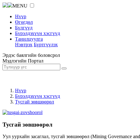
MENU
Нүүр
Өгөгдөл
Бүлгүүд
Бүрэлдэхүүн хэсгүүд
Танилцуулга
Нэвтрэх
Бүртгүүлэх
Эрдэс баялгийн боловсрол
Мэдлэгийн Портал
Нүүр
Бүрэлдэхүүн хэсгүүд
Тусгай зөвшөөрөл
Тусгай зөвшөөрөл
Уул уурхайн засаглал, тусгай зөвшөөрөл (Mining Governance an