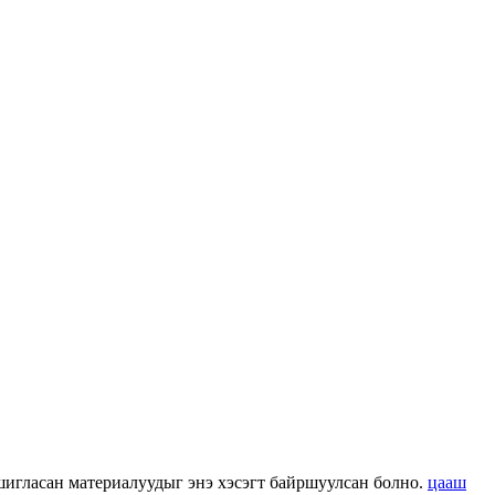
 ашигласан материалуудыг энэ хэсэгт байршуулсан болно.
цааш