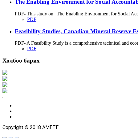
The Enabling Environment for Social Accountabi
PDF- This study on “The Enabling Environment for Social Accou
PDF
Feasibility Studies, Canadian Mineral Reserve Es
PDF- A Feasibility Study is a comprehensive technical and econo
PDF
Холбоо барих
Хаяг: Ашигт малтмал, газрын тосны газар, Монгол Улс, Улаанбаатар хот 1
Факс: 976-11-310370
Вэб админ: 976-51-263915
Цахим шуудан: info@mrpam.gov.mn
Copyright © 2018 АМГТГ