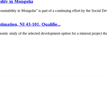
lity in Mongolia
ntability in Mongolia” is part of a continuing effort by the Social D
timation, NI 43-101, Qualifie...
mic study of the selected development option for a mineral project that
5170, Чингэлтэй дүүрэг, Барилгачдын талбай-3, Засгийн газрын XII байр, бару