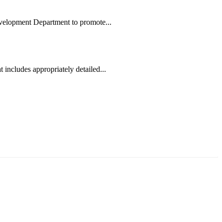
evelopment Department to promote...
 includes appropriately detailed...
ун жигүүр