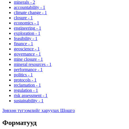
minerals
-
2
accountability
-
1
climate change
-
1
closure
-
1
economics
-
1
engineering
-
1
exploration
-
1
feasibility
-
1
finance
-
1
geoscience
-
1
governance
-
1
mine closure
-
1
mineral resources
-
1
performance
-
1
politics
-
1
protocols
-
1
reclamation
-
1
regulation
-
1
risk assessment
-
1
sustainability
-
1
Зөвхөн түгээмлийг харуулах Шошго
Форматууд