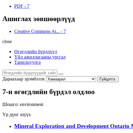
PDF
-
7
Ашиглах зөвшөөрлүүд
Creative Commons At...
-
7
close
Өгөгдлийн бүрдлүүд
Үйл ажиллагааны урсгал
Танилцуулга
Дараахаар эрэмбэлэх
Гүйцэтгэ.
7-н өгөгдлийн бүрдэл олдлоо
Шошго:
environment
Үр дүнг шүүх
Mineral Exploration and Development Ontario M