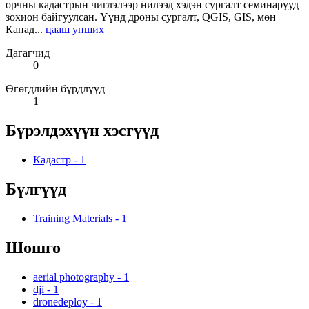
орчны кадастрын чиглэлээр нилээд хэдэн сургалт семинарууд
зохион байгуулсан. Үүнд дроны сургалт, QGIS, GIS, мөн
Канад...
цааш унших
Дагагчид
0
Өгөгдлийн бүрдлүүд
1
Бүрэлдэхүүн хэсгүүд
Кадастр
-
1
Бүлгүүд
Training Materials
-
1
Шошго
aerial photography
-
1
dji
-
1
dronedeploy
-
1