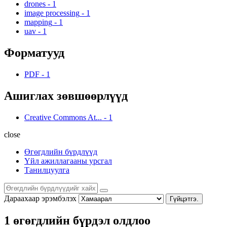
drones
-
1
image processing
-
1
mapping
-
1
uav
-
1
Форматууд
PDF
-
1
Ашиглах зөвшөөрлүүд
Creative Commons At...
-
1
close
Өгөгдлийн бүрдлүүд
Үйл ажиллагааны урсгал
Танилцуулга
Дараахаар эрэмбэлэх
Гүйцэтгэ.
1 өгөгдлийн бүрдэл олдлоо