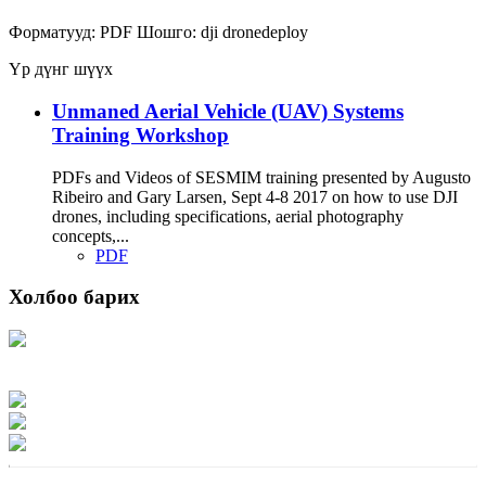
Форматууд:
PDF
Шошго:
dji
dronedeploy
Үр дүнг шүүх
Unmaned Aerial Vehicle (UAV) Systems
Training Workshop
PDFs and Videos of SESMIM training presented by Augusto
Ribeiro and Gary Larsen, Sept 4-8 2017 on how to use DJI
drones, including specifications, aerial photography
concepts,...
PDF
Холбоо барих
Хаяг: Ашигт малтмал, газрын тосны газар, Монгол Улс, Улаанбаатар хот
15170, Чингэлтэй дүүрэг, Барилгачдын талбай-3, Засгийн газрын XII байр,
баруун жигүүр
Факс: 976-11-310370
Вэб админ: 976-51-263915
Цахим шуудан: info@mrpam.gov.mn