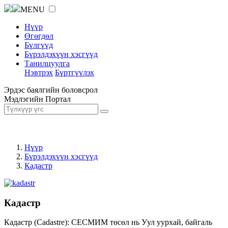
MENU
Нүүр
Өгөгдөл
Бүлгүүд
Бүрэлдэхүүн хэсгүүд
Танилцуулга
Нэвтрэх
Бүртгүүлэх
Эрдэс баялгийн боловсрол
Мэдлэгийн Портал
Нүүр
Бүрэлдэхүүн хэсгүүд
Кадастр
Кадастр
Кадастр (Cadastre): СЕСМИМ төсөл нь Уул уурхай, байгаль