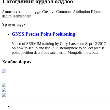
1 өгөгдлийн бүрдэл олдлоо
Ашиглах зөвшөөрлүүд:
Creative Commons Attribution
Шошго:
datum
Hemisphere
Үр дүнг шүүх
GNSS Precise Point Positioning
Video of SESMIM training by Gary Larsen on Sept 12 2017
on how to set up and use RTK hemisphere to collect precise
point position data from satellites in Mongolia, how to...
Холбоо барих
Хаяг: Ашигт малтмал, газрын тосны газар, Монгол Улс, Улаанбаатар хот
15170, Чингэлтэй дүүрэг, Барилгачдын талбай-3, Засгийн газрын XII байр,
баруун жигүүр
Факс: 976-11-310370
Вэб админ: 976-51-263915
Цахим шуудан: info@mrpam.gov.mn