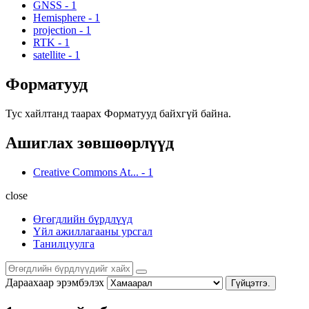
GNSS
-
1
Hemisphere
-
1
projection
-
1
RTK
-
1
satellite
-
1
Форматууд
Тус хайлтанд таарах Форматууд байхгүй байна.
Ашиглах зөвшөөрлүүд
Creative Commons At...
-
1
close
Өгөгдлийн бүрдлүүд
Үйл ажиллагааны урсгал
Танилцуулга
Дараахаар эрэмбэлэх
Гүйцэтгэ.