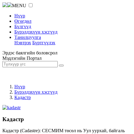
MENU
Нүүр
Өгөгдөл
Бүлгүүд
Бүрэлдэхүүн хэсгүүд
Танилцуулга
Нэвтрэх
Бүртгүүлэх
Эрдэс баялгийн боловсрол
Мэдлэгийн Портал
Нүүр
Бүрэлдэхүүн хэсгүүд
Кадастр
Кадастр
Кадастр (Cadastre): СЕСМИМ төсөл нь Уул уурхай, байгаль