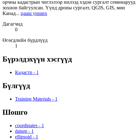
орчны кадастрын чиглэлээр нилээд хэдэн сургалт семинарууд
зохион байгуулсан. Үүнд дроны сургалт, QGIS, GIS, мөн
Канад...
цааш унших
Дагагчид
0
Өгөгдлийн бүрдлүүд
1
Бүрэлдэхүүн хэсгүүд
Кадастр
-
1
Бүлгүүд
Training Materials
-
1
Шошго
coordinates
-
1
datum
-
1
ellipsoid
-
1