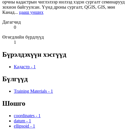
орчны кадастрын чиглэлээр нилээд хэдэн сургалт семинарууд
зохион байгуулсан. Үүнд дроны сургалт, QGIS, GIS, мөн
Канад...
цааш унших
Дагагчид
0
Өгөгдлийн бүрдлүүд
1
Бүрэлдэхүүн хэсгүүд
Кадастр
-
1
Бүлгүүд
Training Materials
-
1
Шошго
coordinates
-
1
datum
-
1
ellipsoid
-
1