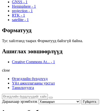
GNSS
-
1
Hemisphere
-
1
projection
-
1
RTK
-
1
satellite
-
1
Форматууд
Тус хайлтанд таарах Форматууд байхгүй байна.
Ашиглах зөвшөөрлүүд
Creative Commons At...
-
1
close
Өгөгдлийн бүрдлүүд
Үйл ажиллагааны урсгал
Танилцуулга
Дараахаар эрэмбэлэх
Гүйцэтгэ.