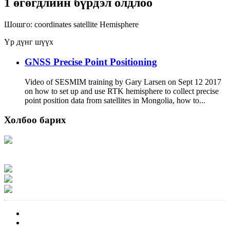
1 өгөгдлийн бүрдэл олдлоо
Шошго:
coordinates
satellite
Hemisphere
Үр дүнг шүүх
GNSS Precise Point Positioning
Video of SESMIM training by Gary Larsen on Sept 12 2017
on how to set up and use RTK hemisphere to collect precise
point position data from satellites in Mongolia, how to...
Холбоо барих
Хаяг: Ашигт малтмал, газрын тосны газар, Монгол Улс, Улаанбаатар хот
15170, Чингэлтэй дүүрэг, Барилгачдын талбай-3, Засгийн газрын XII байр,
баруун жигүүр
Факс: 976-11-310370
Вэб админ: 976-51-263915
Цахим шуудан: info@mrpam.gov.mn