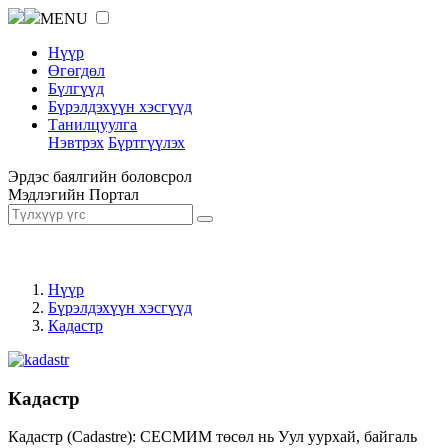
MENU
Нүүр
Өгөгдөл
Бүлгүүд
Бүрэлдэхүүн хэсгүүд
Танилцуулга
Нэвтрэх
Бүртгүүлэх
Эрдэс баялгийн боловсрол
Мэдлэгийн Портал
Нүүр
Бүрэлдэхүүн хэсгүүд
Кадастр
Кадастр
Кадастр (Cadastre): СЕСМИМ төсөл нь Уул уурхай, байгаль