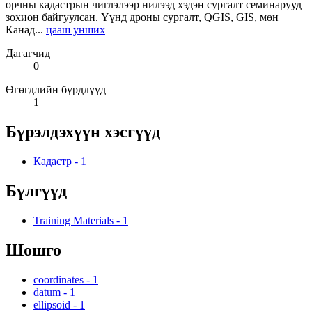
орчны кадастрын чиглэлээр нилээд хэдэн сургалт семинарууд
зохион байгуулсан. Үүнд дроны сургалт, QGIS, GIS, мөн
Канад...
цааш унших
Дагагчид
0
Өгөгдлийн бүрдлүүд
1
Бүрэлдэхүүн хэсгүүд
Кадастр
-
1
Бүлгүүд
Training Materials
-
1
Шошго
coordinates
-
1
datum
-
1
ellipsoid
-
1