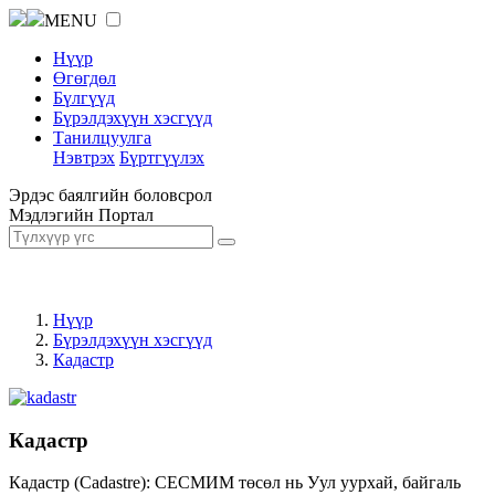
MENU
Нүүр
Өгөгдөл
Бүлгүүд
Бүрэлдэхүүн хэсгүүд
Танилцуулга
Нэвтрэх
Бүртгүүлэх
Эрдэс баялгийн боловсрол
Мэдлэгийн Портал
Нүүр
Бүрэлдэхүүн хэсгүүд
Кадастр
Кадастр
Кадастр (Cadastre): СЕСМИМ төсөл нь Уул уурхай, байгаль