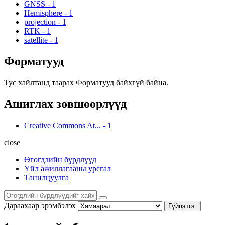
GNSS
-
1
Hemisphere
-
1
projection
-
1
RTK
-
1
satellite
-
1
Форматууд
Тус хайлтанд таарах Форматууд байхгүй байна.
Ашиглах зөвшөөрлүүд
Creative Commons At...
-
1
close
Өгөгдлийн бүрдлүүд
Үйл ажиллагааны урсгал
Танилцуулга
Дараахаар эрэмбэлэх
Гүйцэтгэ.