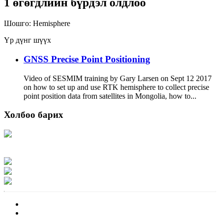
1 өгөгдлийн бүрдэл олдлоо
Шошго:
Hemisphere
Үр дүнг шүүх
GNSS Precise Point Positioning
Video of SESMIM training by Gary Larsen on Sept 12 2017
on how to set up and use RTK hemisphere to collect precise
point position data from satellites in Mongolia, how to...
Холбоо барих
Хаяг: Ашигт малтмал, газрын тосны газар, Монгол Улс, Улаанбаатар хот
15170, Чингэлтэй дүүрэг, Барилгачдын талбай-3, Засгийн газрын XII байр,
баруун жигүүр
Факс: 976-11-310370
Вэб админ: 976-51-263915
Цахим шуудан: info@mrpam.gov.mn