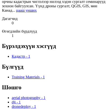
орчны кадастрын чиглэлээр нилээд хэдэн сургалт семинарууд
зохион байгуулсан. Үүнд дроны сургалт, QGIS, GIS, мөн
Канад...
цааш унших
Дагагчид
0
Өгөгдлийн бүрдлүүд
1
Бүрэлдэхүүн хэсгүүд
Кадастр
-
1
Бүлгүүд
Training Materials
-
1
Шошго
aerial photography
-
1
dji
-
1
dronedeploy
-
1