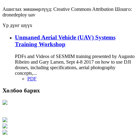
Ашиглах зөвшөөрлүүд:
Creative Commons Attribution
Шошго:
dronedeploy
uav
Үр дүнг шүүх
Unmaned Aerial Vehicle (UAV) Systems
Training Workshop
PDFs and Videos of SESMIM training presented by Augusto
Ribeiro and Gary Larsen, Sept 4-8 2017 on how to use DJI
drones, including specifications, aerial photography
concepts,...
PDF
Холбоо барих
Хаяг: Ашигт малтмал, газрын тосны газар, Монгол Улс, Улаанбаатар хот
15170, Чингэлтэй дүүрэг, Барилгачдын талбай-3, Засгийн газрын XII байр,
баруун жигүүр
Факс: 976-11-310370
Вэб админ: 976-51-263915
Цахим шуудан: info@mrpam.gov.mn