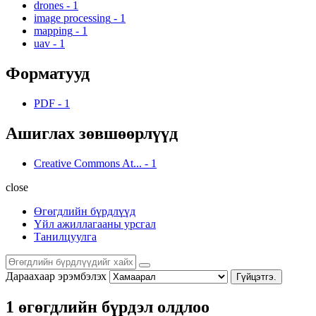
drones
-
1
image processing
-
1
mapping
-
1
uav
-
1
Форматууд
PDF
-
1
Ашиглах зөвшөөрлүүд
Creative Commons At...
-
1
close
Өгөгдлийн бүрдлүүд
Үйл ажиллагааны урсгал
Танилцуулга
Дараахаар эрэмбэлэх
Гүйцэтгэ.
1 өгөгдлийн бүрдэл олдлоо