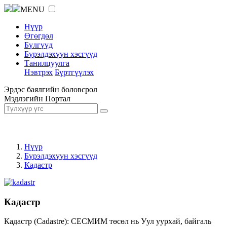
MENU
Нүүр
Өгөгдөл
Бүлгүүд
Бүрэлдэхүүн хэсгүүд
Танилцуулга
Нэвтрэх
Бүртгүүлэх
Эрдэс баялгийн боловсрол
Мэдлэгийн Портал
Нүүр
Бүрэлдэхүүн хэсгүүд
Кадастр
Кадастр
Кадастр (Cadastre): СЕСМИМ төсөл нь Уул уурхай, байгаль