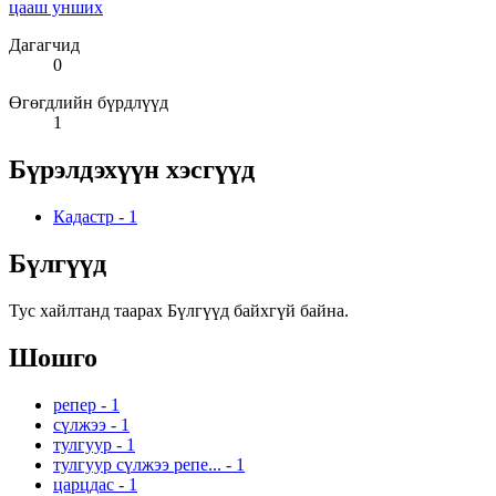
цааш унших
Дагагчид
0
Өгөгдлийн бүрдлүүд
1
Бүрэлдэхүүн хэсгүүд
Кадастр
-
1
Бүлгүүд
Тус хайлтанд таарах Бүлгүүд байхгүй байна.
Шошго
репер
-
1
сүлжээ
-
1
тулгуур
-
1
тулгуур сүлжээ репе...
-
1
царцдас
-
1