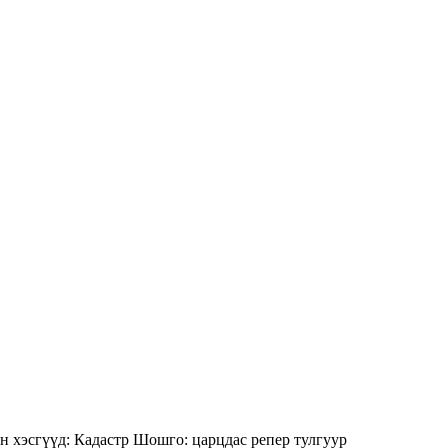
н хэсгүүд:
Кадастр
Шошго:
царцдас
репер
тулгуур