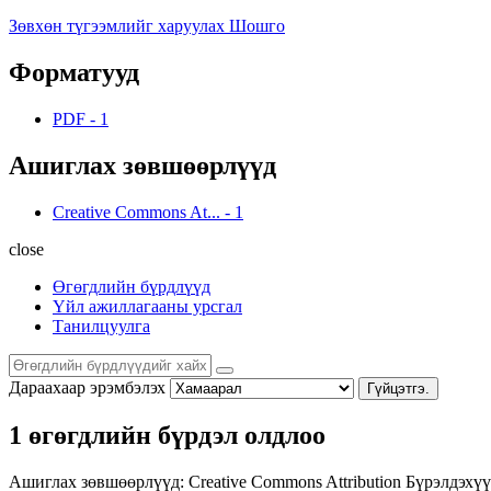
Зөвхөн түгээмлийг харуулах Шошго
Форматууд
PDF
-
1
Ашиглах зөвшөөрлүүд
Creative Commons At...
-
1
close
Өгөгдлийн бүрдлүүд
Үйл ажиллагааны урсгал
Танилцуулга
Дараахаар эрэмбэлэх
Гүйцэтгэ.
1 өгөгдлийн бүрдэл олдлоо
Ашиглах зөвшөөрлүүд:
Creative Commons Attribution
Бүрэлдэхүү