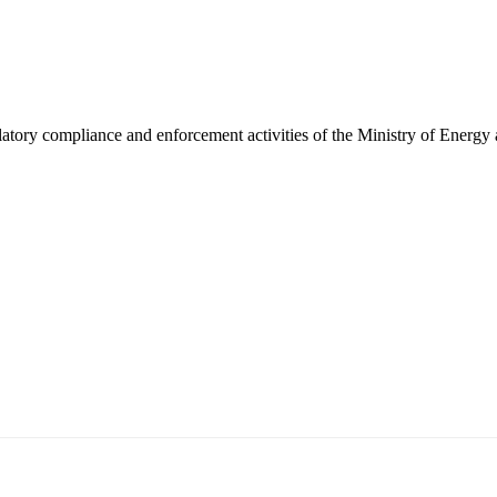
latory compliance and enforcement activities of the Ministry of Energy
5170, Чингэлтэй дүүрэг, Барилгачдын талбай-3, Засгийн газрын XII байр, бару