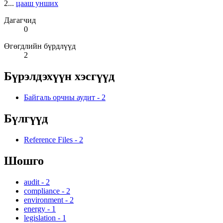
2...
цааш унших
Дагагчид
0
Өгөгдлийн бүрдлүүд
2
Бүрэлдэхүүн хэсгүүд
Байгаль орчны аудит
-
2
Бүлгүүд
Reference Files
-
2
Шошго
audit
-
2
compliance
-
2
environment
-
2
energy
-
1
legislation
-
1