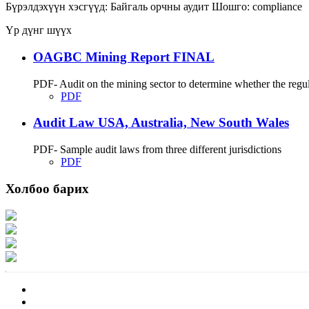
Бүрэлдэхүүн хэсгүүд:
Байгаль орчны аудит
Шошго:
compliance
Үр дүнг шүүх
OAGBC Mining Report FINAL
PDF- Audit on the mining sector to determine whether the regu
PDF
Audit Law USA, Australia, New South Wales
PDF- Sample audit laws from three different jurisdictions
PDF
Холбоо барих
Хаяг: Ашигт малтмал, газрын тосны газар, Монгол Улс, Улаанбаатар хот 1
Факс: 976-11-310370
Вэб админ: 976-51-263915
Цахим шуудан: info@mrpam.gov.mn