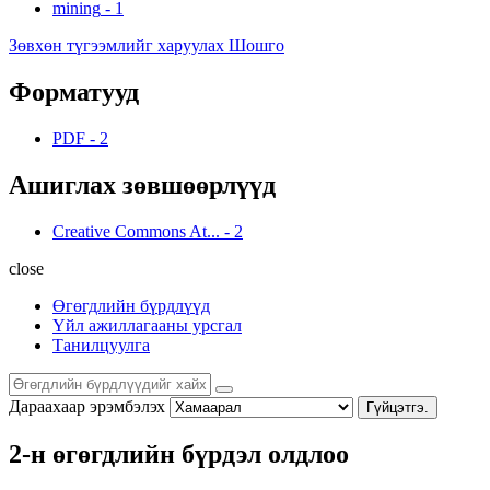
mining
-
1
Зөвхөн түгээмлийг харуулах Шошго
Форматууд
PDF
-
2
Ашиглах зөвшөөрлүүд
Creative Commons At...
-
2
close
Өгөгдлийн бүрдлүүд
Үйл ажиллагааны урсгал
Танилцуулга
Дараахаар эрэмбэлэх
Гүйцэтгэ.
2-н өгөгдлийн бүрдэл олдлоо