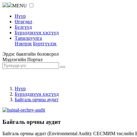
MENU
Нүүр
Өгөгдөл
Бүлгүүд
Бүрэлдэхүүн хэсгүүд
Танилцуулга
Нэвтрэх
Бүртгүүлэх
Эрдэс баялгийн боловсрол
Мэдлэгийн Портал
Нүүр
Бүрэлдэхүүн хэсгүүд
Байгаль орчны аудит
Байгаль орчны аудит
Байгаль орчны аудит (Environmental Audit): СЕСМИМ төслийн 