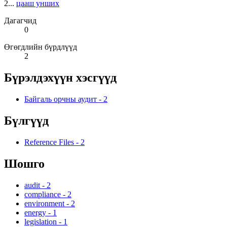
2...
цааш унших
Дагагчид
0
Өгөгдлийн бүрдлүүд
2
Бүрэлдэхүүн хэсгүүд
Байгаль орчны аудит
-
2
Бүлгүүд
Reference Files
-
2
Шошго
audit
-
2
compliance
-
2
environment
-
2
energy
-
1
legislation
-
1