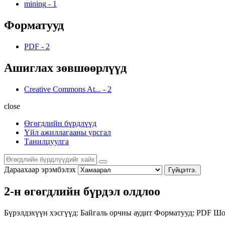
mining
-
1
Форматууд
PDF
-
2
Ашиглах зөвшөөрлүүд
Creative Commons At...
-
2
close
Өгөгдлийн бүрдлүүд
Үйл ажиллагааны урсгал
Танилцуулга
Дараахаар эрэмбэлэх
Гүйцэтгэ.
2-н өгөгдлийн бүрдэл олдлоо
Бүрэлдэхүүн хэсгүүд:
Байгаль орчны аудит
Форматууд:
PDF
Шо