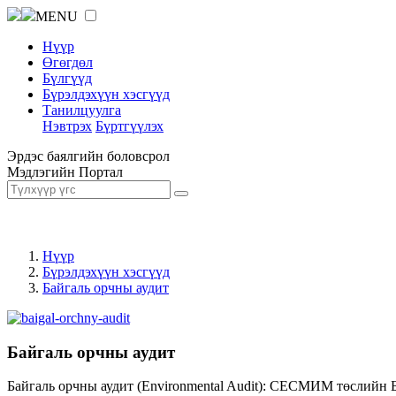
MENU
Нүүр
Өгөгдөл
Бүлгүүд
Бүрэлдэхүүн хэсгүүд
Танилцуулга
Нэвтрэх
Бүртгүүлэх
Эрдэс баялгийн боловсрол
Мэдлэгийн Портал
Нүүр
Бүрэлдэхүүн хэсгүүд
Байгаль орчны аудит
Байгаль орчны аудит
Байгаль орчны аудит (Environmental Audit): СЕСМИМ төслийн 