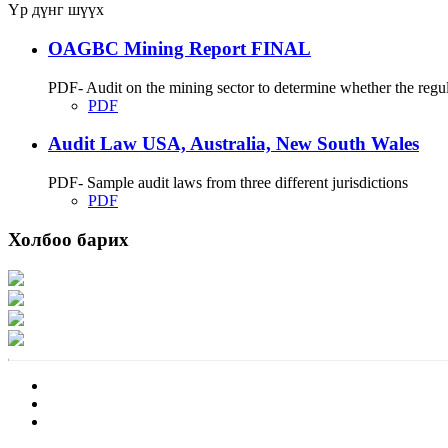
Үр дүнг шүүх
OAGBC Mining Report FINAL
PDF- Audit on the mining sector to determine whether the regu
PDF
Audit Law USA, Australia, New South Wales
PDF- Sample audit laws from three different jurisdictions
PDF
Холбоо барих
Хаяг: Ашигт малтмал, газрын тосны газар, Монгол Улс, Улаанбаатар хот 1
Факс: 976-11-310370
Вэб админ: 976-51-263915
Цахим шуудан: info@mrpam.gov.mn