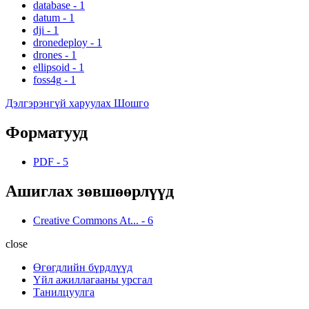
database
-
1
datum
-
1
dji
-
1
dronedeploy
-
1
drones
-
1
ellipsoid
-
1
foss4g
-
1
Дэлгэрэнгүй харуулах Шошго
Форматууд
PDF
-
5
Ашиглах зөвшөөрлүүд
Creative Commons At...
-
6
close
Өгөгдлийн бүрдлүүд
Үйл ажиллагааны урсгал
Танилцуулга