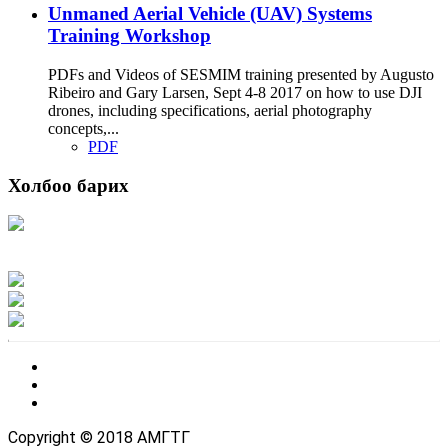
Unmaned Aerial Vehicle (UAV) Systems
Training Workshop
PDFs and Videos of SESMIM training presented by Augusto
Ribeiro and Gary Larsen, Sept 4-8 2017 on how to use DJI
drones, including specifications, aerial photography
concepts,...
PDF
Холбоо барих
Хаяг: Ашигт малтмал, газрын тосны газар, Монгол Улс, Улаанбаатар хот
15170, Чингэлтэй дүүрэг, Барилгачдын талбай-3, Засгийн газрын XII байр,
баруун жигүүр
Факс: 976-11-310370
Вэб админ: 976-51-263915
Цахим шуудан: info@mrpam.gov.mn
Copyright © 2018 АМГТГ