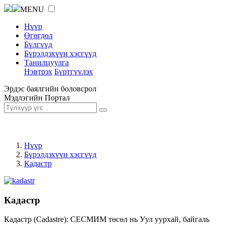
MENU
Нүүр
Өгөгдөл
Бүлгүүд
Бүрэлдэхүүн хэсгүүд
Танилцуулга
Нэвтрэх
Бүртгүүлэх
Эрдэс баялгийн боловсрол
Мэдлэгийн Портал
Нүүр
Бүрэлдэхүүн хэсгүүд
Кадастр
Кадастр
Кадастр (Cadastre): СЕСМИМ төсөл нь Уул уурхай, байгаль