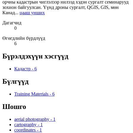
орчны кадастрын чиглэлээр нилээд хэдэн сургалт семинарууд
зохион байгуулсан. Үүнд дроны сургалт, QGIS, GIS, мөн
Канад...
цааш унших
Дагагчид
0
Өгөгдлийн бүрдлүүд
6
Бүрэлдэхүүн хэсгүүд
Кадастр
-
6
Бүлгүүд
Training Materials
-
6
Шошго
aerial photography
-
1
cartography
-
1
coordinates
-
1