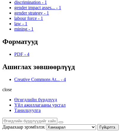
discrimination
-
1
gender impact asses...
-
1
gender strategy
-
1
labour force
-
1
law
-
1
mining
-
1
Форматууд
PDF
-
4
Ашиглах зөвшөөрлүүд
Creative Commons At...
-
4
close
Өгөгдлийн бүрдлүүд
Үйл ажиллагааны урсгал
Танилцуулга
Дараахаар эрэмбэлэх
Гүйцэтгэ.