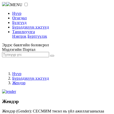
MENU
Нүүр
Өгөгдөл
Бүлгүүд
Бүрэлдэхүүн хэсгүүд
Танилцуулга
Нэвтрэх
Бүртгүүлэх
Эрдэс баялгийн боловсрол
Мэдлэгийн Портал
Нүүр
Бүрэлдэхүүн хэсгүүд
Жендэр
Жендэр
Жендэр (Gender): СЕСМИМ төсөл нь үйл ажиллагааныхаа