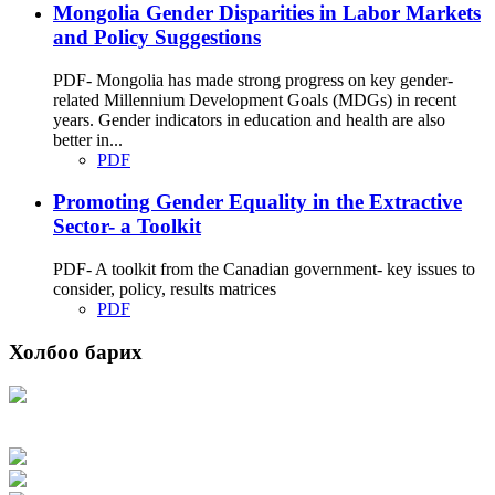
Mongolia Gender Disparities in Labor Markets
and Policy Suggestions
PDF- Mongolia has made strong progress on key gender-
related Millennium Development Goals (MDGs) in recent
years. Gender indicators in education and health are also
better in...
PDF
Promoting Gender Equality in the Extractive
Sector- a Toolkit
PDF- A toolkit from the Canadian government- key issues to
consider, policy, results matrices
PDF
Холбоо барих
Хаяг: Ашигт малтмал, газрын тосны газар, Монгол Улс, Улаанбаатар хот
15170, Чингэлтэй дүүрэг, Барилгачдын талбай-3, Засгийн газрын XII байр,
баруун жигүүр
Факс: 976-11-310370
Вэб админ: 976-51-263915