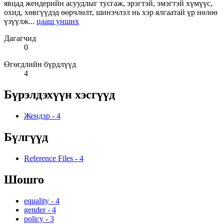
явцад жендерийн асуудлыг тусгаж, эрэгтэй, эмэгтэй хүмүүс,
охид, хөвгүүдэд өөрчлөлт, шинэчлэл нь хэр ялгаатай үр нөлөө
үзүүлж...
цааш унших
Дагагчид
0
Өгөгдлийн бүрдлүүд
4
Бүрэлдэхүүн хэсгүүд
Жендэр
-
4
Бүлгүүд
Reference Files
-
4
Шошго
equality
-
4
gender
-
4
policy
-
3