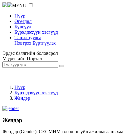
MENU
Нүүр
Өгөгдөл
Бүлгүүд
Бүрэлдэхүүн хэсгүүд
Танилцуулга
Нэвтрэх
Бүртгүүлэх
Эрдэс баялгийн боловсрол
Мэдлэгийн Портал
Нүүр
Бүрэлдэхүүн хэсгүүд
Жендэр
Жендэр
Жендэр (Gender): СЕСМИМ төсөл нь үйл ажиллагааныхаа