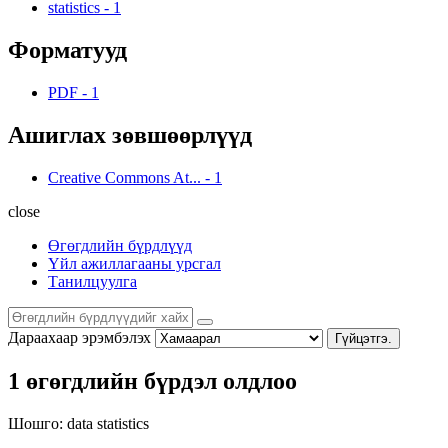
statistics
-
1
Форматууд
PDF
-
1
Ашиглах зөвшөөрлүүд
Creative Commons At...
-
1
close
Өгөгдлийн бүрдлүүд
Үйл ажиллагааны урсгал
Танилцуулга
Дараахаар эрэмбэлэх
Гүйцэтгэ.
1 өгөгдлийн бүрдэл олдлоо
Шошго:
data
statistics