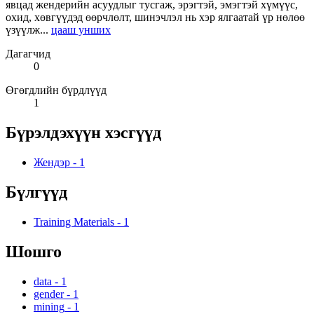
явцад жендерийн асуудлыг тусгаж, эрэгтэй, эмэгтэй хүмүүс,
охид, хөвгүүдэд өөрчлөлт, шинэчлэл нь хэр ялгаатай үр нөлөө
үзүүлж...
цааш унших
Дагагчид
0
Өгөгдлийн бүрдлүүд
1
Бүрэлдэхүүн хэсгүүд
Жендэр
-
1
Бүлгүүд
Training Materials
-
1
Шошго
data
-
1
gender
-
1
mining
-
1