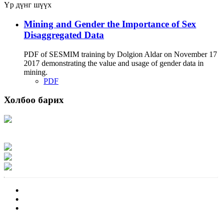
Үр дүнг шүүх
Mining and Gender the Importance of Sex
Disaggregated Data
PDF of SESMIM training by Dolgion Aldar on November 17
2017 demonstrating the value and usage of gender data in
mining.
PDF
Холбоо барих
Хаяг: Ашигт малтмал, газрын тосны газар, Монгол Улс, Улаанбаатар хот
15170, Чингэлтэй дүүрэг, Барилгачдын талбай-3, Засгийн газрын XII байр,
баруун жигүүр
Факс: 976-11-310370
Вэб админ: 976-51-263915
Цахим шуудан: info@mrpam.gov.mn