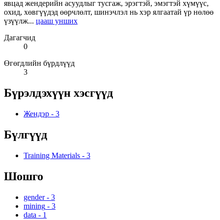
явцад жендерийн асуудлыг тусгаж, эрэгтэй, эмэгтэй хүмүүс,
охид, хөвгүүдэд өөрчлөлт, шинэчлэл нь хэр ялгаатай үр нөлөө
үзүүлж...
цааш унших
Дагагчид
0
Өгөгдлийн бүрдлүүд
3
Бүрэлдэхүүн хэсгүүд
Жендэр
-
3
Бүлгүүд
Training Materials
-
3
Шошго
gender
-
3
mining
-
3
data
-
1