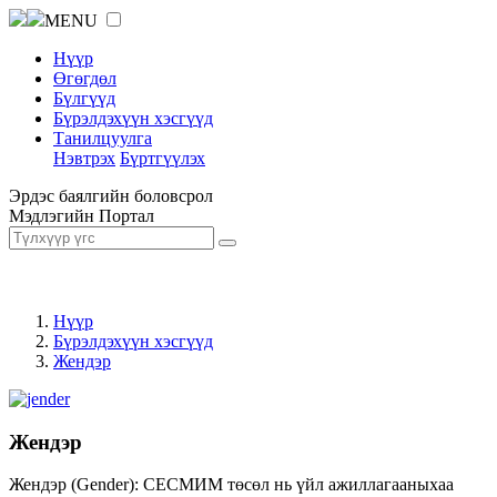
MENU
Нүүр
Өгөгдөл
Бүлгүүд
Бүрэлдэхүүн хэсгүүд
Танилцуулга
Нэвтрэх
Бүртгүүлэх
Эрдэс баялгийн боловсрол
Мэдлэгийн Портал
Нүүр
Бүрэлдэхүүн хэсгүүд
Жендэр
Жендэр
Жендэр (Gender): СЕСМИМ төсөл нь үйл ажиллагааныхаа