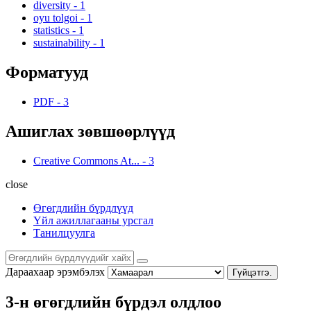
diversity
-
1
oyu tolgoi
-
1
statistics
-
1
sustainability
-
1
Форматууд
PDF
-
3
Ашиглах зөвшөөрлүүд
Creative Commons At...
-
3
close
Өгөгдлийн бүрдлүүд
Үйл ажиллагааны урсгал
Танилцуулга
Дараахаар эрэмбэлэх
Гүйцэтгэ.
3-н өгөгдлийн бүрдэл олдлоо