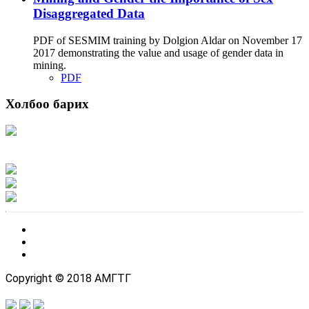
Disaggregated Data
PDF of SESMIM training by Dolgion Aldar on November 17
2017 demonstrating the value and usage of gender data in
mining.
PDF
Холбоо барих
Хаяг: Ашигт малтмал, газрын тосны газар, Монгол Улс, Улаанбаатар хот
15170, Чингэлтэй дүүрэг, Барилгачдын талбай-3, Засгийн газрын XII байр,
баруун жигүүр
Факс: 976-11-310370
Вэб админ: 976-51-263915
Цахим шуудан: info@mrpam.gov.mn
Copyright © 2018 АМГТГ