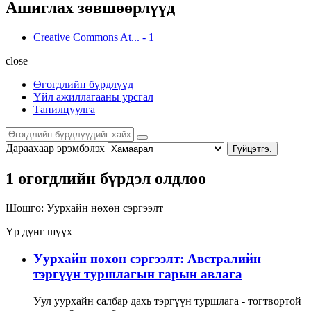
Ашиглах зөвшөөрлүүд
Creative Commons At...
-
1
close
Өгөгдлийн бүрдлүүд
Үйл ажиллагааны урсгал
Танилцуулга
Дараахаар эрэмбэлэх
Гүйцэтгэ.
1 өгөгдлийн бүрдэл олдлоо
Шошго:
Уурхайн нөхөн сэргээлт
Үр дүнг шүүх
Уурхайн нөхөн сэргээлт: Австралийн
тэргүүн туршлагын гарын авлага
Уул уурхайн салбар дахь тэргүүн туршлага - тогтвортой