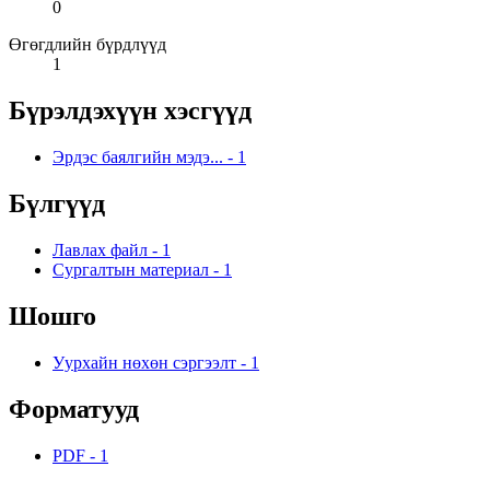
0
Өгөгдлийн бүрдлүүд
1
Бүрэлдэхүүн хэсгүүд
Эрдэс баялгийн мэдэ...
-
1
Бүлгүүд
Лавлах файл
-
1
Сургалтын материал
-
1
Шошго
Уурхайн нөхөн сэргээлт
-
1
Форматууд
PDF
-
1