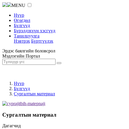
MENU
Нүүр
Өгөгдөл
Бүлгүүд
Бүрэлдэхүүн хэсгүүд
Танилцуулга
Нэвтрэх
Бүртгүүлэх
Эрдэс баялгийн боловсрол
Мэдлэгийн Портал
Нүүр
Бүлгүүд
Сургалтын материал
Сургалтын материал
Дагагчид