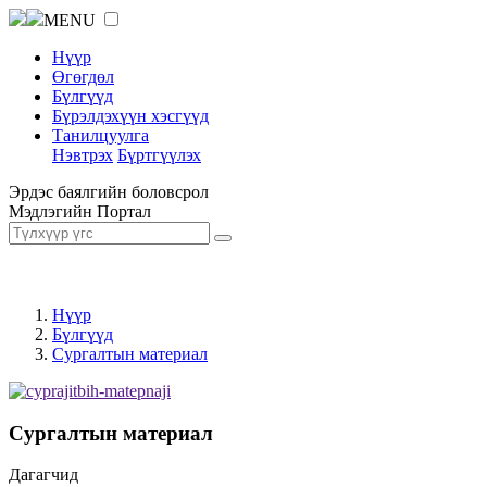
MENU
Нүүр
Өгөгдөл
Бүлгүүд
Бүрэлдэхүүн хэсгүүд
Танилцуулга
Нэвтрэх
Бүртгүүлэх
Эрдэс баялгийн боловсрол
Мэдлэгийн Портал
Нүүр
Бүлгүүд
Сургалтын материал
Сургалтын материал
Дагагчид