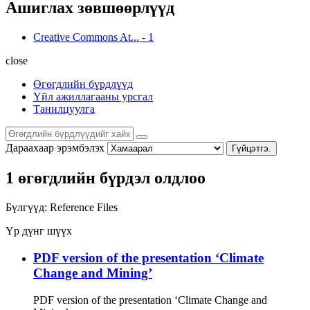
Ашиглах зөвшөөрлүүд
Creative Commons At...
-
1
close
Өгөгдлийн бүрдлүүд
Үйл ажиллагааны урсгал
Танилцуулга
Дараахаар эрэмбэлэх
Гүйцэтгэ.
1 өгөгдлийн бүрдэл олдлоо
Бүлгүүд:
Reference Files
Үр дүнг шүүх
PDF version of the presentation ‘Climate
Change and Mining’
PDF version of the presentation ‘Climate Change and