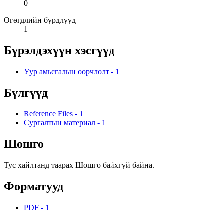
0
Өгөгдлийн бүрдлүүд
1
Бүрэлдэхүүн хэсгүүд
Уур амьсгалын өөрчлөлт
-
1
Бүлгүүд
Reference Files
-
1
Сургалтын материал
-
1
Шошго
Тус хайлтанд таарах Шошго байхгүй байна.
Форматууд
PDF
-
1