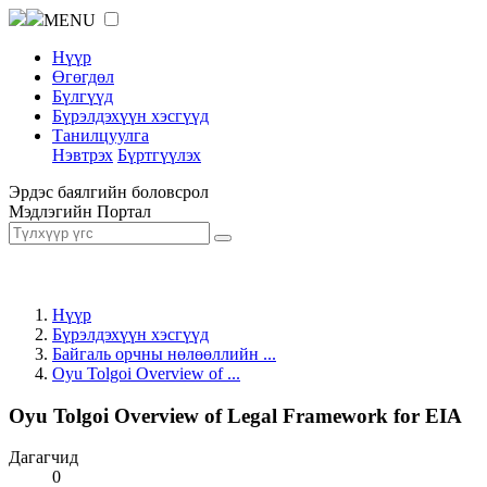
MENU
Нүүр
Өгөгдөл
Бүлгүүд
Бүрэлдэхүүн хэсгүүд
Танилцуулга
Нэвтрэх
Бүртгүүлэх
Эрдэс баялгийн боловсрол
Мэдлэгийн Портал
Нүүр
Бүрэлдэхүүн хэсгүүд
Байгаль орчны нөлөөллийн ...
Oyu Tolgoi Overview of ...
Oyu Tolgoi Overview of Legal Framework for EIA
Дагагчид
0