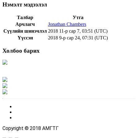
Нэмэлт мэдээлэл
Талбар
Утга
Арчлагч
Jonathan Chambers
Сүүлийн шинэчлэл
2018 11-р сар 7, 03:51 (UTC)
Үүссэн
2018 9-р сар 24, 07:31 (UTC)
Холбоо барих
Хаяг: Ашигт малтмал, газрын тосны газар, Монгол Улс, Улаанбаатар хот
15170, Чингэлтэй дүүрэг, Барилгачдын талбай-3, Засгийн газрын XII байр,
баруун жигүүр
Факс: 976-11-310370
Вэб админ: 976-51-263915
Цахим шуудан: info@mrpam.gov.mn
Copyright © 2018 АМГТГ