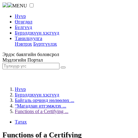
MENU
Нүүр
Өгөгдөл
Бүлгүүд
Бүрэлдэхүүн хэсгүүд
Танилцуулга
Нэвтрэх
Бүртгүүлэх
Эрдэс баялгийн боловсрол
Мэдлэгийн Портал
Нүүр
Бүрэлдэхүүн хэсгүүд
Байгаль орчинд нөлөөлөх ...
“Магадлан итгэмжлэх ...
Functions of a Certifying ...
Татах
Functions of a Certifying