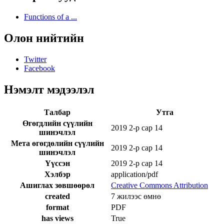
Functions of a ...
Олон нийтийн
Twitter
Facebook
Нэмэлт мэдээлэл
Талбар
Утга
Өгөгдлийн сүүлийн
2019 2-р сар 14
шинэчлэл
Мета өгөгдөлийн сүүлийн
2019 2-р сар 14
шинэчлэл
Үүссэн
2019 2-р сар 14
Хэлбэр
application/pdf
Ашиглах зөвшөөрөл
Creative Commons Attribution
created
7 жилээс өмнө
format
PDF
has views
True