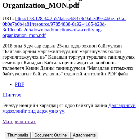
Organization_MON.pdf
URL:
http://178.128.34.255/dataset/8379c9af-309e-4b6e-b3fa-
0b0e7b0b4a81/resource/97854838-0a92-4185-b20d-
3c10eeb0a2d5/download/functions-of-a-certifying-
organization_mon.pdf
2018 оны 5 дугаар сарын 25-ны өдөр зохион байгуулсан
“Байгаль орчны мэргэжилтнүүдийг мэргэшүүлэх болон
гэрчилгээжүүлэх нь” Канадын тэргүүн туршлага танилцуулах
семинарт Канадын Байгаль орчны аудитын холбооны
төлөөлөгч Кевин Данны танилцуулсан “Магадлан итгэмжлэх
байгууллагыг байгуулах нь” сэдэвтэй илтгэлийн PDF файл
PDF
Шигтгэх
Энэхүү нөөцийн харагдац яг одоо байхгүй байна
Дэлгэрэнгүй
мэдээллийг энд дарж үзнэ үү.
Материал татах