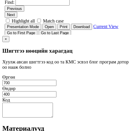
×
Шигтгээ нөөцийн харагдац
Хуулж авсан шигтгээ код оо та КМС эсвэл блог програм дотор
оо нааж болно
Өргөн
Өндөр
Код
Материалууд