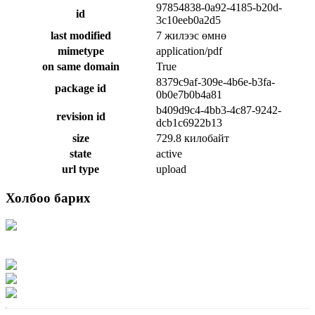
97854838-0a92-4185-b20d-
id
3c10eeb0a2d5
last modified
7 жилээс өмнө
mimetype
application/pdf
on same domain
True
8379c9af-309e-4b6e-b3fa-
package id
0b0e7b0b4a81
b409d9c4-4bb3-4c87-9242-
revision id
dcb1c6922b13
size
729.8 килобайт
state
active
url type
upload
Холбоо барих
Хаяг: Ашигт малтмал, газрын тосны газар, Монгол Улс, Улаанбаатар хот
15170, Чингэлтэй дүүрэг, Барилгачдын талбай-3, Засгийн газрын XII байр,
баруун жигүүр
Факс: 976-11-310370
Вэб админ: 976-51-263915
Цахим шуудан: info@mrpam.gov.mn