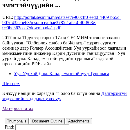
эмэгтэйчүүдийн ...
URL:
http://portal.sesmim.mn/dataset/e960cff0-eed0-4469-b65c-
907d432c5e63/resource/dbae3785-1afc-4bf0-863e-
0c0be362cee7/download/-1.pdf
2017 оны 11 дүгээр сарын 17-нд СЕСМИМ төслөөс зохион
байгуулсан “Олборлох салбар ба Жендэр” сэдэвт сургалт
семинар дээр Голдер Ассошэйтсын Уул уурхайн хог хаягдлын
менежментийн инженер Карин Дусегийн танилцуулсан “Уул
уурхай дахь Канад эмэгтэйчүүдийн туршлага” сэдэвтэй
пресентацийн PDF файл
Уул Уурхай Дахь Канад Эмэгтэйчүүд Туршлага
Шигтгэх
Энэхүү нөөцийн харагдац яг одоо байхгүй байна
Дэлгэрэнгүй
мэдээллийг энд дарж үзнэ үү.
Материал татах