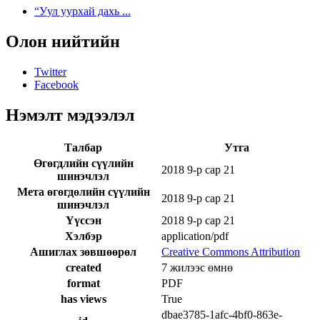
“Уул уурхай дахь ...
Олон нийтийн
Twitter
Facebook
Нэмэлт мэдээлэл
Талбар
Утга
Өгөгдлийн сүүлийн
2018 9-р сар 21
шинэчлэл
Мета өгөгдөлийн сүүлийн
2018 9-р сар 21
шинэчлэл
Үүссэн
2018 9-р сар 21
Хэлбэр
application/pdf
Ашиглах зөвшөөрөл
Creative Commons Attribution
created
7 жилээс өмнө
format
PDF
has views
True
dbae3785-1afc-4bf0-863e-