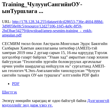
Training_ЧулуунСангийнОУ-
ынТуршлага ...
URL:
http://178.128.34.255/dataset/dcd28653-736e-4604-888d-
3d9f058e0fc5/resource/12d27106-1f45-4a9c-8f59-
2bd3bae34279/download/amep-sesmim-training_-_enkh-
amgalan.pdf
СЕСМИМ төсөл болон Австрали-Монголын Эрдэс Баялгийн
Салбарын Хамтын ажиллагааны хөтөлбөр (АМЕП)-тэй
хамтран 2019 оны 2 дугаар сарын 15, 16-ны өдрүүдэд Тэрэлж
цогцолбор газарт байрлах “Улаан хад” амралтын газар зохион
байгуулсан “Геологийн зургийн боловсруулах аргачлалыг
орчин үеийн шаардлагад нийцүүлэх нь” сургалтанд АМЕП-
ын геологич Ч.Энх-Амгалангийн танилцуулсан “Чулуун
сангийн талаарх ОУ-ын туршлага” илтгэлийн PDF файл
PDF
Шигтгэх
Энэхүү нөөцийн харагдац яг одоо байхгүй байна
Дэлгэрэнгүй
мэдээллийг энд дарж үзнэ үү.