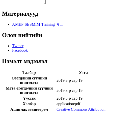
Материалууд
AMEP-SESMIM-Training_Ч ...
Олон нийтийн
Twitter
Facebook
Нэмэлт мэдээлэл
Талбар
Утга
Өгөгдлийн сүүлийн
2019 3-р сар 19
шинэчлэл
Мета өгөгдөлийн сүүлийн
2019 3-р сар 19
шинэчлэл
Үүссэн
2019 3-р сар 19
Хэлбэр
application/pdf
Ашиглах зөвшөөрөл
Creative Commons Attribution