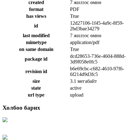
created
7 жилээс өмнө
format
PDF
has views
True
12d27106-1f45-4a9c-8f59-
id
2bd3bae34279
last modified
7 жилээс өмнө
mimetype
application/pdf
on same domain
True
dcd28653-736e-4604-888d-
package id
3d9f058e0fc5
b6e69cbc-c682-4610-97f6-
revision id
6f214d9d3fc5
size
3.1 мегабайт
state
active
url type
upload
Холбоо барих
Хаяг: Ашигт малтмал, газрын тосны газар, Монгол Улс, Улаанбаатар хот
15170, Чингэлтэй дүүрэг, Барилгачдын талбай-3, Засгийн газрын XII байр,
баруун жигүүр
Факс: 976-11-310370