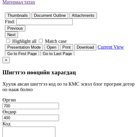
Материал татах
×
Шигтгээ нөөцийн харагдац
Хуулж авсан шигтгээ код оо та КМС эсвэл блог програм дотор
оо нааж болно
Өргөн
Өндөр
Код