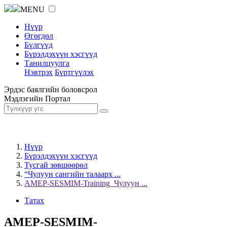
MENU
Нүүр
Өгөгдөл
Бүлгүүд
Бүрэлдэхүүн хэсгүүд
Танилцуулга
Нэвтрэх
Бүртгүүлэх
Эрдэс баялгийн боловсрол
Мэдлэгийн Портал
Нүүр
Бүрэлдэхүүн хэсгүүд
Тусгай зөвшөөрөл
“Чулуун сангийн талаарх ...
AMEP-SESMIM-Training_Чулуун ...
Татах
AMEP-SESMIM-