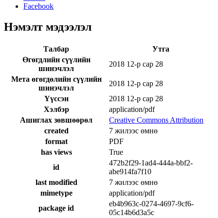
Facebook
Нэмэлт мэдээлэл
Талбар
Утга
Өгөгдлийн сүүлийн
2018 12-р сар 28
шинэчлэл
Мета өгөгдөлийн сүүлийн
2018 12-р сар 28
шинэчлэл
Үүссэн
2018 12-р сар 28
Хэлбэр
application/pdf
Ашиглах зөвшөөрөл
Creative Commons Attribution
created
7 жилээс өмнө
format
PDF
has views
True
472b2f29-1ad4-444a-bbf2-
id
abe914fa7f10
last modified
7 жилээс өмнө
mimetype
application/pdf
eb4b963c-0274-4697-9cf6-
package id
05c14b6d3a5c