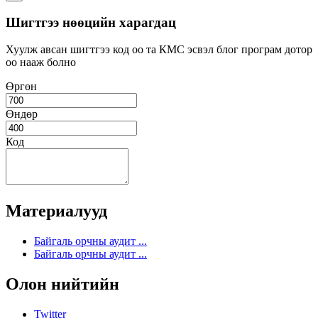
Шигтгээ нөөцийн харагдац
Хуулж авсан шигтгээ код оо та КМС эсвэл блог програм дотор
оо нааж болно
Өргөн
Өндөр
Код
Материалууд
Байгаль орчны аудит ...
Байгаль орчны аудит ...
Олон нийтийн
Twitter