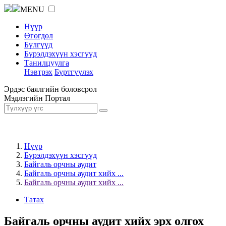
MENU
Нүүр
Өгөгдөл
Бүлгүүд
Бүрэлдэхүүн хэсгүүд
Танилцуулга
Нэвтрэх
Бүртгүүлэх
Эрдэс баялгийн боловсрол
Мэдлэгийн Портал
Нүүр
Бүрэлдэхүүн хэсгүүд
Байгаль орчны аудит
Байгаль орчны аудит хийх ...
Байгаль орчны аудит хийх ...
Татах
Байгаль орчны аудит хийх эрх олгох