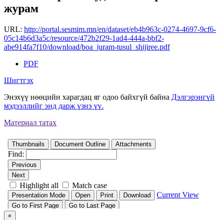
журам
URL:
http://portal.sesmim.mn/en/dataset/eb4b963c-0274-4697-9cf6-
05c14b6d3a5c/resource/472b2f29-1ad4-444a-bbf2-
abe914fa7f10/download/boa_juram-tusul_shijiree.pdf
PDF
Шигтгэх
Энэхүү нөөцийн харагдац яг одоо байхгүй байна
Дэлгэрэнгүй
мэдээллийг энд дарж үзнэ үү.
Материал татах
×