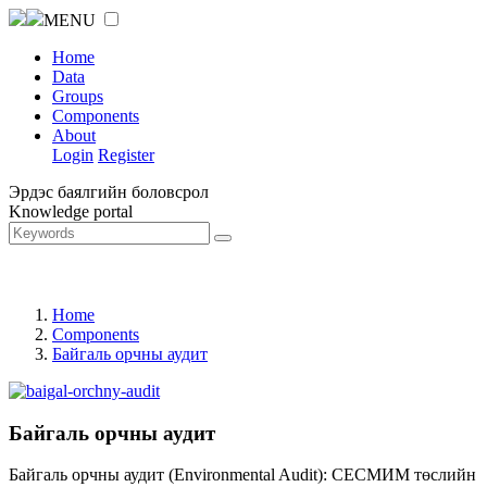
MENU
Home
Data
Groups
Components
About
Login
Register
Эрдэс баялгийн боловсрол
Knowledge portal
Home
Components
Байгаль орчны аудит
Байгаль орчны аудит
Байгаль орчны аудит (Environmental Audit): СЕСМИМ төслийн