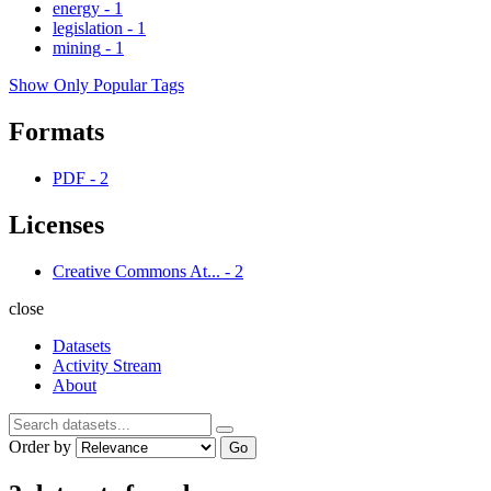
energy
-
1
legislation
-
1
mining
-
1
Show Only Popular Tags
Formats
PDF
-
2
Licenses
Creative Commons At...
-
2
close
Datasets
Activity Stream
About
Order by
Go