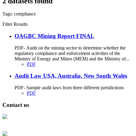
2 datasets found
Tags:
compliance
Filter Results
OAGBC Mining Report FINAL
PDF- Audit on the mining sector to determine whether the
regulatory compliance and enforcement activities of the
Ministry of Energy and Mines (MEM) and the Ministry of...
PDF
Audit Law USA, Australia, New South Wales
PDF- Sample audit laws from three different jurisdictions
PDF
Contact us
Address: Ашигт малтмал, газрын тосны газар, Монгол Улс, Улаанбаатар
хот 15170, Чингэлтэй дүүрэг, Барилгачдын талбай-3, Засгийн газрын XII
байр, баруун жигүүр
Факс: 976-11-310370