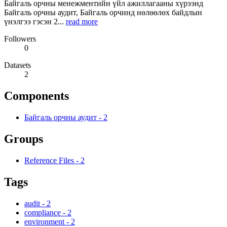
Байгаль орчны менежментийн үйл ажиллагааны хүрээнд
Байгаль орчны аудит, Байгаль орчинд нөлөөлөх байдлын
үнэлгээ гэсэн 2...
read more
Followers
0
Datasets
2
Components
Байгаль орчны аудит
-
2
Groups
Reference Files
-
2
Tags
audit
-
2
compliance
-
2
environment
-
2