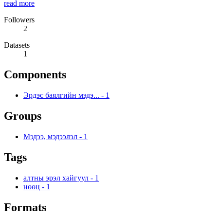
read more
Followers
2
Datasets
1
Components
Эрдэс баялгийн мэдэ...
-
1
Groups
Мэдээ, мэдээлэл
-
1
Tags
алтны эрэл хайгуул
-
1
нөөц
-
1
Formats