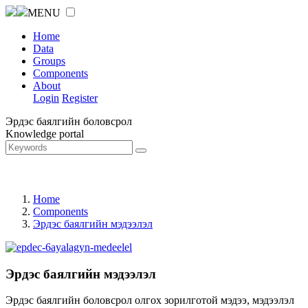
MENU
Home
Data
Groups
Components
About
Login
Register
Эрдэс баялгийн боловсрол
Knowledge portal
Home
Components
Эрдэс баялгийн мэдээлэл
Эрдэс баялгийн мэдээлэл
Эрдэс баялгийн боловсрол олгох зорилготой мэдээ, мэдээлэл