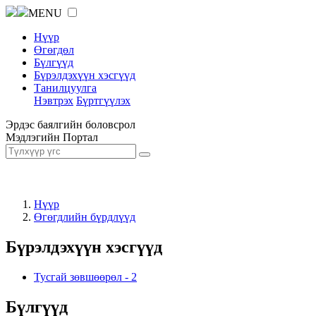
MENU
Нүүр
Өгөгдөл
Бүлгүүд
Бүрэлдэхүүн хэсгүүд
Танилцуулга
Нэвтрэх
Бүртгүүлэх
Эрдэс баялгийн боловсрол
Мэдлэгийн Портал
Нүүр
Өгөгдлийн бүрдлүүд
Бүрэлдэхүүн хэсгүүд
Тусгай зөвшөөрөл
-
2
Бүлгүүд