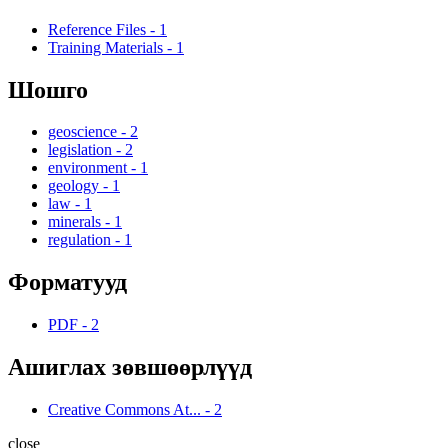
Reference Files
-
1
Training Materials
-
1
Шошго
geoscience
-
2
legislation
-
2
environment
-
1
geology
-
1
law
-
1
minerals
-
1
regulation
-
1
Форматууд
PDF
-
2
Ашиглах зөвшөөрлүүд
Creative Commons At...
-
2
close